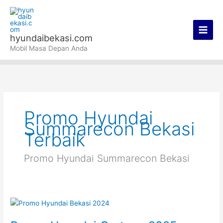
Lewati
Main
ke
Men
konten
hyundaibekasi.com
Mobil Masa Depan Anda
Promo Hyundai
Summarecon Bekasi
Terbaik
Promo Hyundai Summarecon Bekasi
Promo
Hyundai