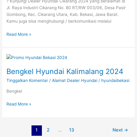
? Kunjungi Dealer Hyundai Cikarang 2024 yang beralamat di
Jl. Raya Industri Cikarang No. 80 RT/RW 003/06, Desa Pasir
Gombong, Kec. Cikarang Utara, Kab. Bekasi, Jawa Barat.
Kamu juga bisa menghubungi / berkomunikasi melalui
Read More »
Bengkel
Hyundai
Bengkel Hyundai Kalimalang 2024
Kalimalang
2024
Tinggalkan Komentar
/
Alamat Dealer Hyundai
/
hyundaibekasi
Bengkel
Read More »
1
2
…
13
Next
→