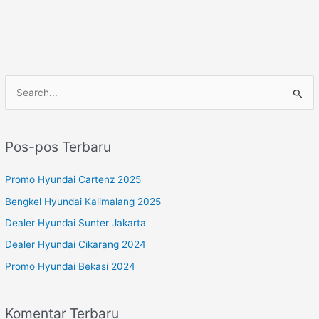
C
a
r
Pos-pos Terbaru
i
u
Promo Hyundai Cartenz 2025
n
Bengkel Hyundai Kalimalang 2025
t
Dealer Hyundai Sunter Jakarta
u
Dealer Hyundai Cikarang 2024
k
Promo Hyundai Bekasi 2024
:
Komentar Terbaru