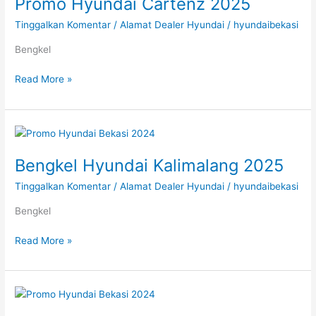
Promo Hyundai Cartenz 2025
Cartenz
2025
Tinggalkan Komentar
/
Alamat Dealer Hyundai
/
hyundaibekasi
Bengkel
Read More »
Bengkel
Hyundai
Bengkel Hyundai Kalimalang 2025
Kalimalang
2025
Tinggalkan Komentar
/
Alamat Dealer Hyundai
/
hyundaibekasi
Bengkel
Read More »
Dealer
Hyundai