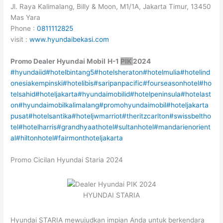
Jl. Raya Kalimalang, Billy & Moon, M1/1A, Jakarta Timur, 13450
Mas Yara
Phone :
0811112825
visit :
www.hyundaibekasi.com
Promo
Dealer
Hyundai Mobil
H-1
PIK
2024
#hyundaiid
#hotelbintang5
#hotelsheraton
#hotelmulia
#hotelind
onesiakempinski
#hotelibis
#saripanpacific
#fourseasonhotel
#ho
telsahid
#hoteljakarta
#hyundaimobilid
#hotelpeninsula
#hotelast
on
#hyundaimobilkalimalang
#promohyundaimobil
#hoteljakarta
pusat
#hotelsantika
#hoteljwmarriot
#theritzcarlton
#swissbeltho
tel
#hotelharris
#grandhyaathotel
#sultanhotel
#mandarienorient
al
#hiltonhotel
#fairmonthoteljakarta
Promo Cicilan Hyundai Staria 2024
HYUNDAI STARIA
Hyundai STARIA mewujudkan impian Anda untuk berkendara