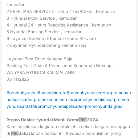
kemudian
2 FREE JASA SERVICE 5 Tahun / 75.000km , kemudian
3 Hyundai Mobil Service , kemudian
4 Hyundai 24 Hours Roadside Assistance , kemudian
5 Hyundai Booking Service , kemudian
6 Layanan Service di Rumah (Home Service)
7 Layanan Hyundai datang kemana saja
.
Layanan Test Drive Kemana Saja
Booking Test Drive & Pemesanan Kendaraan Hubungi:
WA YARA HYUNDAI KALIMALANG
0811112825
.
#promohyundai
#hyundaicreta
#promohyundaicreta
#promohyu
ndaipalisade
#promokonaelectric
#promohyundaiioniq
#promoh
yundaisantafe
#promohyundaipalisade
#promohyundaigiias
Promo
Dealer
Hyundai Mobil
Creta
PIK
2024
Kami melakukan kegiatan untuk lebih dekat dengan pelanggan
di
PIK
Jakarta
dan berikut ini. Kawasan permukiman yang