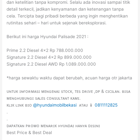
dan ketelitian tanpa kompromi. Selalu ada inovasi sampai titik
detail terkecil, jadikan kenyamanan dan ketenangan tanpa
cela. Tercipta bagi pribadi berbeda yang ingin menghentikan
rutinitas sehari – hari untuk sejenak bereksplorasi.
Berikut ini harga Hyundai Palisade 2021 :
Prime 2.2 Diesel 4×2 Rp 788.000.000
Signature 2.2 Diesel 4×2 Rp 899.000.000
Signature 2.2 Diesel AWD Rp 1.089.000.000
*harga sewaktu waktu dapat berubah, acuan harga otr jakarta
ᴜɴᴛᴜᴋ ɪɴғᴏʀᴍᴀsɪ ᴍᴇɴɢᴇɴᴀɪ sᴛᴏᴄᴋ, ᴛᴇs ᴅʀɪᴠᴇ ,ᴅᴘ & ᴄɪᴄɪʟᴀɴ. ʙɪsᴀ
ᴍᴇɴɢʜᴜʙᴜɴɢɪ sᴀʟᴇs ᴄᴏɴsᴜʟᴛᴀɴᴛ ᴋᴀᴍɪ.
ᴋʟɪᴋ ʟɪɴᴋ ʙɪᴏ
@hyundaimobilbekasi
ᴀᴛᴀᴜ 📱
0811112825
.
.
ᴅᴀᴘᴀᴛᴋᴀɴ ᴘʀᴏᴍᴏ ᴍᴇɴᴀʀɪᴋ ʜʏᴜɴᴅᴀɪ ʜᴀɴʏᴀ ᴅɪsɪɴɪ
Best Price & Best Deal