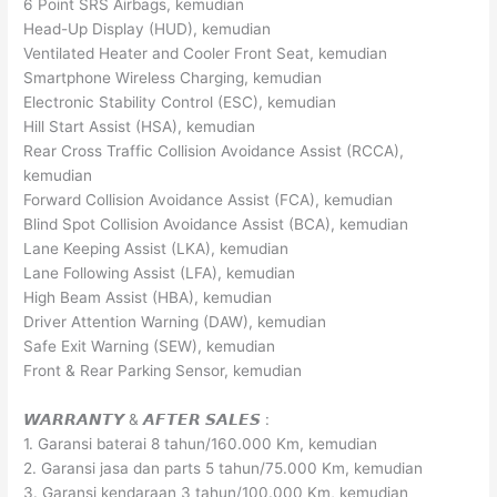
6 Point SRS Airbags, kemudian
Head-Up Display (HUD), kemudian
Ventilated Heater and Cooler Front Seat, kemudian
Smartphone Wireless Charging, kemudian
Electronic Stability Control (ESC), kemudian
Hill Start Assist (HSA), kemudian
Rear Cross Traffic Collision Avoidance Assist (RCCA),
kemudian
Forward Collision Avoidance Assist (FCA), kemudian
Blind Spot Collision Avoidance Assist (BCA), kemudian
Lane Keeping Assist (LKA), kemudian
Lane Following Assist (LFA), kemudian
High Beam Assist (HBA), kemudian
Driver Attention Warning (DAW), kemudian
Safe Exit Warning (SEW), kemudian
Front & Rear Parking Sensor, kemudian
𝙒𝘼𝙍𝙍𝘼𝙉𝙏𝙔 & 𝘼𝙁𝙏𝙀𝙍 𝙎𝘼𝙇𝙀𝙎 :
1. Garansi baterai 8 tahun/160.000 Km, kemudian
2. Garansi jasa dan parts 5 tahun/75.000 Km, kemudian
3. Garansi kendaraan 3 tahun/100.000 Km, kemudian