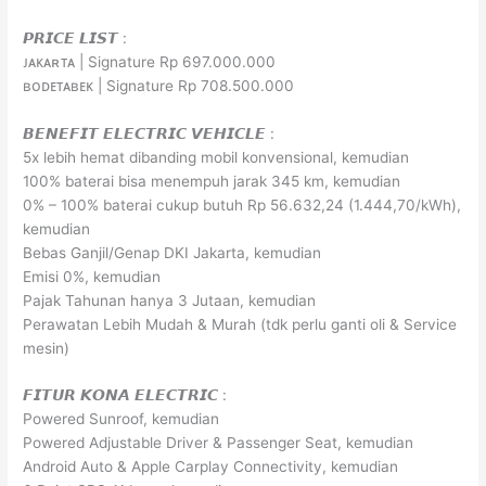
𝙋𝙍𝙄𝘾𝙀 𝙇𝙄𝙎𝙏 :
ᴊᴀᴋᴀʀᴛᴀ | Signature Rp 697.000.000
ʙᴏᴅᴇᴛᴀʙᴇᴋ | Signature Rp 708.500.000
𝘽𝙀𝙉𝙀𝙁𝙄𝙏 𝙀𝙇𝙀𝘾𝙏𝙍𝙄𝘾 𝙑𝙀𝙃𝙄𝘾𝙇𝙀 :
5x lebih hemat dibanding mobil konvensional, kemudian
100% baterai bisa menempuh jarak 345 km, kemudian
0% – 100% baterai cukup butuh Rp 56.632,24 (1.444,70/kWh),
kemudian
Bebas Ganjil/Genap DKI Jakarta, kemudian
Emisi 0%, kemudian
Pajak Tahunan hanya 3 Jutaan, kemudian
Perawatan Lebih Mudah & Murah (tdk perlu ganti oli & Service
mesin)
𝙁𝙄𝙏𝙐𝙍 𝙆𝙊𝙉𝘼 𝙀𝙇𝙀𝘾𝙏𝙍𝙄𝘾 :
Powered Sunroof, kemudian
Powered Adjustable Driver & Passenger Seat, kemudian
Android Auto & Apple Carplay Connectivity, kemudian