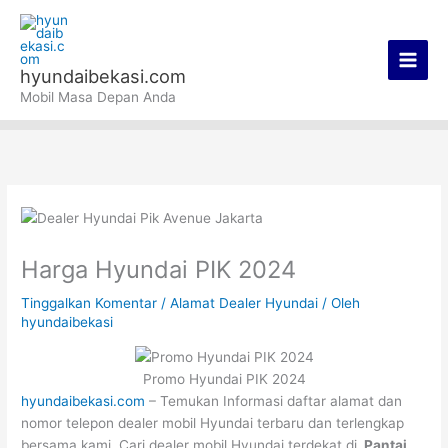
Lewati
Main
ke
Men
konten
hyundaibekasi.com
Mobil Masa Depan Anda
Harga Hyundai PIK 2024
Tinggalkan Komentar
/
Alamat Dealer Hyundai
/ Oleh
hyundaibekasi
Promo Hyundai PIK 2024
hyundaibekasi.com
– Temukan Informasi daftar alamat dan
nomor telepon dealer mobil Hyundai terbaru dan terlengkap
bersama kami. Cari dealer mobil Hyundai terdekat di
Pantai