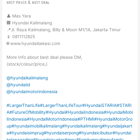
ʙᴇꜱᴛ ᴘʀɪᴄᴇ & ʙᴇꜱᴛ ᴅᴇᴀʟ
👤 Mas Yara
🏢 Hyundai Kalimalang
📍Jl. Raya Kalimalang, Billy & Moon M1/1A, Jakarta Timur
📱 0811112825
🌐 www.hyundaibekasi.com
More Info about best deal please DM,
(stock/colour/price,)
@hyundaikalimalang
@hyundaiid
@hyundaimotorindonesia
#LargerThanLife
#LargerThanLifeTour
#HyundaiSTARIA
#STARI
A
#FutureOfMobility
#Hyundai
#HyundaiIndonesia
#HyundaiMobi
lIndonesia
#HyundaiMotorIndonesia
#PTHMI
#HyundaiMotorGro
up
#hyundaimobilkalimalang
#hyundaikalimalang
#hyundaijakart
a
#hyundaisimprug
#hyundaiserpong
#hyundaicibubur
#hyundai
kelapagading
#hyundaisunter
#mpv
#familympv
#mpvfamily