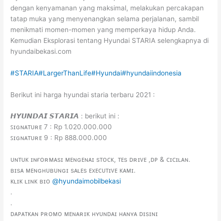
dengan kenyamanan yang maksimal, melakukan percakapan
tatap muka yang menyenangkan selama perjalanan, sambil
menikmati momen-momen yang memperkaya hidup Anda.
Kemudian Eksplorasi tentang Hyundai STARIA selengkapnya di
hyundaibekasi.com
#STARIA
#LargerThanLife
#Hyundai
#hyundaiindonesia
Berikut ini harga hyundai staria terbaru 2021 :
𝙃𝙔𝙐𝙉𝘿𝘼𝙄 𝙎𝙏𝘼𝙍𝙄𝘼 : berikut ini :
ꜱɪɢɴᴀᴛᴜʀᴇ 7 : Rp 1.020.000.000
ꜱɪɢɴᴀᴛᴜʀᴇ 9 : Rp 888.000.000
ᴜɴᴛᴜᴋ ɪɴғᴏʀᴍᴀsɪ ᴍᴇɴɢᴇɴᴀɪ sᴛᴏᴄᴋ, ᴛᴇs ᴅʀɪᴠᴇ ,ᴅᴘ & ᴄɪᴄɪʟᴀɴ.
ʙɪsᴀ ᴍᴇɴɢʜᴜʙᴜɴɢɪ sᴀʟᴇs ᴇxᴇᴄᴜᴛɪᴠᴇ ᴋᴀᴍɪ.
ᴋʟɪᴋ ʟɪɴᴋ ʙɪᴏ
@hyundaimobilbekasi
.
.
ᴅᴀᴘᴀᴛᴋᴀɴ ᴘʀᴏᴍᴏ ᴍᴇɴᴀʀɪᴋ ʜʏᴜɴᴅᴀɪ ʜᴀɴʏᴀ ᴅɪsɪɴɪ