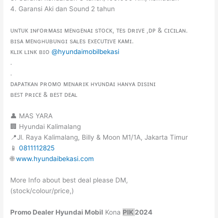
4. Garansi Aki dan Sound 2 tahun
ᴜɴᴛᴜᴋ ɪɴғᴏʀᴍᴀsɪ ᴍᴇɴɢᴇɴᴀɪ sᴛᴏᴄᴋ, ᴛᴇs ᴅʀɪᴠᴇ ,ᴅᴘ & ᴄɪᴄɪʟᴀɴ.
ʙɪsᴀ ᴍᴇɴɢʜᴜʙᴜɴɢɪ sᴀʟᴇs ᴇxᴇᴄᴜᴛɪᴠᴇ ᴋᴀᴍɪ.
ᴋʟɪᴋ ʟɪɴᴋ ʙɪᴏ
@hyundaimobilbekasi
.
.
ᴅᴀᴘᴀᴛᴋᴀɴ ᴘʀᴏᴍᴏ ᴍᴇɴᴀʀɪᴋ ʜʏᴜɴᴅᴀɪ ʜᴀɴʏᴀ ᴅɪsɪɴɪ
ʙᴇꜱᴛ ᴘʀɪᴄᴇ & ʙᴇꜱᴛ ᴅᴇᴀʟ
👤 MAS YARA
🏢 Hyundai Kalimalang
📍Jl. Raya Kalimalang, Billy & Moon M1/1A, Jakarta Timur
📱
0811112825
🌐
www.hyundaibekasi.com
More Info about best deal please DM,
(stock/colour/price,)
Promo
Dealer
Hyundai Mobil
Kona
PIK
2024