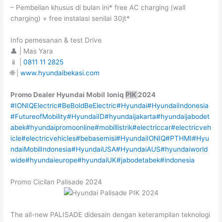
– Pembelian khusus di bulan ini* free AC charging (wall
charging) + free instalasi senilai 30jt*
Info pemesanan & test Drive
👤 | Mas Yara
📱 |
0811 11 2825
🌐 |
www.hyundaibekasi.com
Promo
Dealer
Hyundai Mobil
Ioniq
PIK
2024
#IONIQElectric
#BeBoldBeElectric
#Hyundai
#HyundaiIndonesia
#FutureofMobility
#HyundaiID
#hyundaijakarta
#hyundaijabodet
abek
#hyundaipromoonline
#mobillistrik
#electriccar
#electricveh
icle
#electricvehicles
#bebasemisi
#HyundaiIONIQ
#PTHMI
#Hyu
ndaiMobilIndonesia
#HyundaiUSA
#HyundaiAUS
#hyundaiworld
wide
#hyundaieurope
#hyundaiUK
#jabodetabek
#indonesia
Promo Cicilan Palisade 2024
The all-new PALISADE didesain dengan keterampilan teknologi