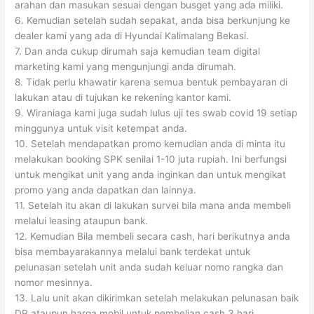
arahan dan masukan sesuai dengan busget yang ada miliki.
6. Kemudian setelah sudah sepakat, anda bisa berkunjung ke
dealer kami yang ada di Hyundai Kalimalang Bekasi.
7. Dan anda cukup dirumah saja kemudian team digital
marketing kami yang mengunjungi anda dirumah.
8. Tidak perlu khawatir karena semua bentuk pembayaran di
lakukan atau di tujukan ke rekening kantor kami.
9. Wiraniaga kami juga sudah lulus uji tes swab covid 19 setiap
minggunya untuk visit ketempat anda.
10. Setelah mendapatkan promo kemudian anda di minta itu
melakukan booking SPK senilai 1-10 juta rupiah. Ini berfungsi
untuk mengikat unit yang anda inginkan dan untuk mengikat
promo yang anda dapatkan dan lainnya.
11. Setelah itu akan di lakukan survei bila mana anda membeli
melalui leasing ataupun bank.
12. Kemudian Bila membeli secara cash, hari berikutnya anda
bisa membayarakannya melalui bank terdekat untuk
pelunasan setelah unit anda sudah keluar nomo rangka dan
nomor mesinnya.
13. Lalu unit akan dikirimkan setelah melakukan pelunasan baik
DP ataupun harga mobil untuk pembelian cash 3 hari