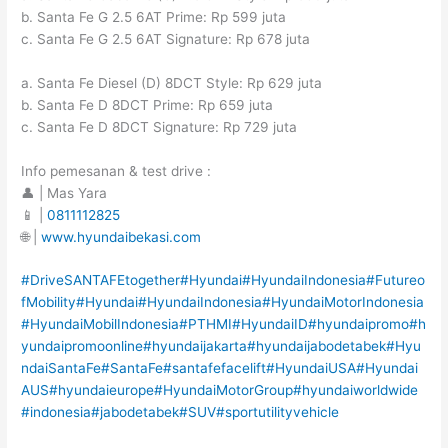
b. Santa Fe G 2.5 6AT Prime: Rp 599 juta
c. Santa Fe G 2.5 6AT Signature: Rp 678 juta
a. Santa Fe Diesel (D) 8DCT Style: Rp 629 juta
b. Santa Fe D 8DCT Prime: Rp 659 juta
c. Santa Fe D 8DCT Signature: Rp 729 juta
Info pemesanan & test drive :
👤 | Mas Yara
📱 |
0811112825
🌐 |
www.hyundaibekasi.com
#DriveSANTAFEtogether
#Hyundai
#HyundaiIndonesia
#Futureo
fMobility
#Hyundai
#HyundaiIndonesia
#HyundaiMotorIndonesia
#HyundaiMobilIndonesia
#PTHMI
#HyundaiID
#hyundaipromo
#h
yundaipromoonline
#hyundaijakarta
#hyundaijabodetabek
#Hyu
ndaiSantaFe
#SantaFe
#santafefacelift
#HyundaiUSA
#Hyundai
AUS
#hyundaieurope
#HyundaiMotorGroup
#hyundaiworldwide
#indonesia
#jabodetabek
#SUV
#sportutilityvehicle