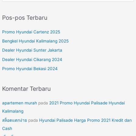
a
r
Pos-pos Terbaru
i
u
Promo Hyundai Cartenz 2025
n
Bengkel Hyundai Kalimalang 2025
t
Dealer Hyundai Sunter Jakarta
u
Dealer Hyundai Cikarang 2024
k
Promo Hyundai Bekasi 2024
:
Komentar Terbaru
apartemen murah
pada
2021 Promo Hyundai Palisade Hyundai
Kalimalang
สล็อตแตกง่าย
pada
Hyundai Palisade Harga Promo 2021 Kredit dan
Cash