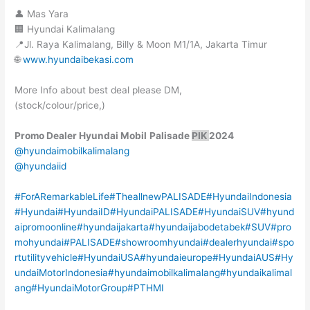
👤 Mas Yara
🏢 Hyundai Kalimalang
📍Jl. Raya Kalimalang, Billy & Moon M1/1A, Jakarta Timur
🌐
www.hyundaibekasi.com
More Info about best deal please DM,
(stock/colour/price,)
Promo Dealer Hyundai Mobil
Palisade
PIK
2024
@hyundaimobilkalimalang
@hyundaiid
#ForARemarkableLife
#TheallnewPALISADE
#HyundaiIndonesia
#Hyundai
#HyundaiID
#HyundaiPALISADE
#HyundaiSUV
#hyund
aipromoonline
#hyundaijakarta
#hyundaijabodetabek
#SUV
#pro
mohyundai
#PALISADE
#showroomhyundai
#dealerhyundai
#spo
rtutilityvehicle
#HyundaiUSA
#hyundaieurope
#HyundaiAUS
#Hy
undaiMotorIndonesia
#hyundaimobilkalimalang
#hyundaikalimal
ang
#HyundaiMotorGroup
#PTHMI