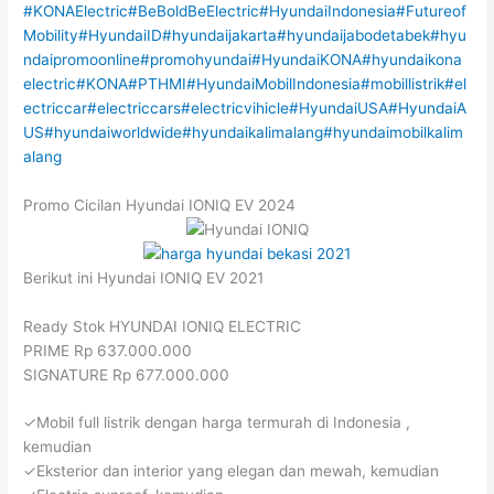
#KONAElectric
#BeBoldBeElectric
#HyundaiIndonesia
#Futureof
Mobility
#HyundaiID
#hyundaijakarta
#hyundaijabodetabek
#hyu
ndaipromoonline
#promohyundai
#HyundaiKONA
#hyundaikona
electric
#KONA
#PTHMI
#HyundaiMobilIndonesia
#mobillistrik
#el
ectriccar
#electriccars
#electricvihicle
#HyundaiUSA
#HyundaiA
US
#hyundaiworldwide
#hyundaikalimalang
#hyundaimobilkalim
alang
Promo Cicilan Hyundai IONIQ EV 2024
Berikut ini Hyundai IONIQ EV 2021
Ready Stok HYUNDAI IONIQ ELECTRIC
PRIME Rp 637.000.000
SIGNATURE Rp 677.000.000
✓Mobil full listrik dengan harga termurah di Indonesia ,
kemudian
✓Eksterior dan interior yang elegan dan mewah, kemudian