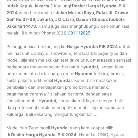
Indah Kapuk Jakarta
? Kunjungi
Dealer Harga
Hyundai PIK
2024
yang beralamat di
Jalan Marina Raya, Ruko, Jl. Crown
Golf No.37-39, Jakarta, Jkt Utara, Daerah Khusus Ibukota
Jakarta 14470
. Kamu juga bisa menghubungi / berkomunikasi
melalui (Hunting) Phone: (021)
0811112825
Pelanggan bisa berkunjung ke
Harga
Hyundai
PIK
2024
untuk
melihat unit display di showroom, tersedia berbagai type dan
model, silahkan melakukan test drive untuk merasakan sensasi
berkendara menyenangkan bersama
Hyundai
, jangan lupa
untuk meminta daftar harga mobil
Hyundai
terbaru, brosur,
serta paket kredit mobil
Hyundai
. Kamu bisa melakukan
pembelian dan mendapatkan promo bonus menarik,
bagaimana caranya ? silahkan bertemu dengan sales
konsultan mobil
Hyundai
, kamu akan di layani dengan baik
dan profesional untuk mendapatkan mobil impian kamu dan
keluarga. Beli sekarang menguntungkan loh …
Model dan Type mobil
Hyundai
yang kamu dapat pilih
di
Dealer
Harga
Hyundai
PIK
2024
: Hyundai IONIQ, Hyundai