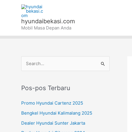
Lewati
ke
konten
hyundaibekasi.com
Mobil Masa Depan Anda
C
a
r
Pos-pos Terbaru
i
u
Promo Hyundai Cartenz 2025
n
Bengkel Hyundai Kalimalang 2025
t
Dealer Hyundai Sunter Jakarta
u