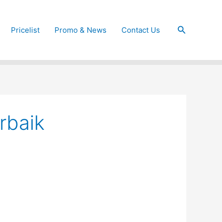
Cari
Pricelist
Promo & News
Contact Us
rbaik