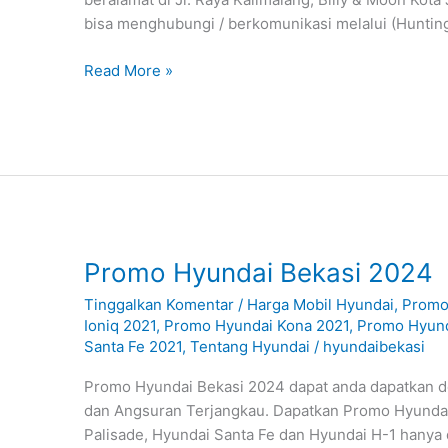
bisa menghubungi / berkomunikasi melalui (Huntin
Read More »
Promo
Promo Hyundai Bekasi 2024
Hyundai
Tinggalkan Komentar
/
Harga Mobil Hyundai
,
Promo
Bekasi
Ioniq 2021
,
Promo Hyundai Kona 2021
,
Promo Hyund
2024
Santa Fe 2021
,
Tentang Hyundai
/
hyundaibekasi
Promo Hyundai Bekasi 2024 dapat anda dapatkan 
dan Angsuran Terjangkau. Dapatkan Promo Hyundai
Palisade, Hyundai Santa Fe dan Hyundai H-1 hanya 