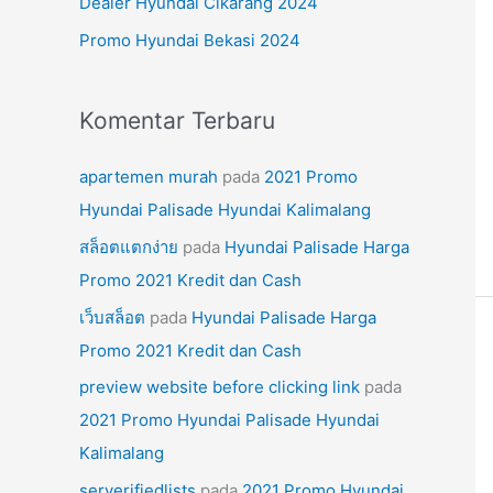
Dealer Hyundai Cikarang 2024
k
Promo Hyundai Bekasi 2024
:
Komentar Terbaru
apartemen murah
pada
2021 Promo
Hyundai Palisade Hyundai Kalimalang
สล็อตแตกง่าย
pada
Hyundai Palisade Harga
Promo 2021 Kredit dan Cash
เว็บสล็อต
pada
Hyundai Palisade Harga
Promo 2021 Kredit dan Cash
preview website before clicking link
pada
2021 Promo Hyundai Palisade Hyundai
Kalimalang
serverifiedlists
pada
2021 Promo Hyundai