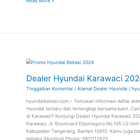
Read More »
Dealer
Hyundai
Dealer Hyundai Karawaci 20
Karawaci
2024
Tinggalkan Komentar
/
Alamat Dealer Hyundai
/
hyu
hyundaibekasi.com – Temukan Informasi daftar ala
Hyundai terbaru dan terlengkap bersama kami. Cari
di Karawaci? Kunjungi Dealer Hyundai Karawaci 20
Karawaci, Jl. Boulevard Diponegoro No.105 LG Unit
Kabupaten Tangerang, Banten 15810. Kamu juga bi
melalui (Hunting) Phone: 0811112825