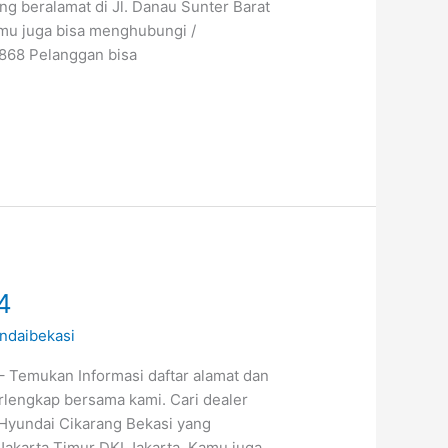
ng beralamat di Jl. Danau Sunter Barat
amu juga bisa menghubungi /
6868 Pelanggan bisa
4
ndaibekasi
 Temukan Informasi daftar alamat dan
rlengkap bersama kami. Cari dealer
 Hyundai Cikarang Bekasi yang
 Jakarta Timur DKI Jakarta. Kamu juga