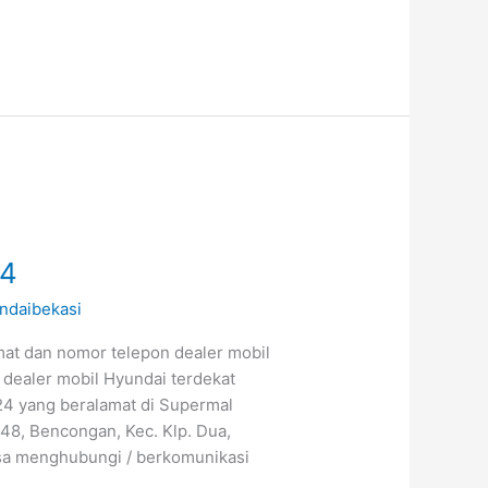
24
ndaibekasi
mat dan nomor telepon dealer mobil
 dealer mobil Hyundai terdekat
24 yang beralamat di Supermal
 48, Bencongan, Kec. Klp. Dua,
sa menghubungi / berkomunikasi