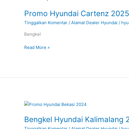
Hyundai
Promo Hyundai Cartenz 202
Cartenz
2025
Tinggalkan Komentar
/
Alamat Dealer Hyundai
/
hyu
Bengkel
Read More »
Bengkel
Hyundai
Bengkel Hyundai Kalimalang 
Kalimalang
2025
Tinggalkan Komentar
/
Alamat Dealer Hyundai
/
hyu