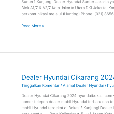
Sunter? Kunjungi Dealer Hyundai Sunter Jakarta ya
Blok A1/7 & A2/7 Kota Jakarta Utara DKI Jakarta. K
berkomunikasi melalui (Hunting) Phone: (021) 865
Read More »
Dealer
Dealer Hyundai Cikarang 202
Hyundai
Tinggalkan Komentar
/
Alamat Dealer Hyundai
/
hyu
Cikarang
2024
Dealer Hyundai Cikarang 2024 hyundaibekasi.com –
nomor telepon dealer mobil Hyundai terbaru dan te
mobil Hyundai terdekat di Bekasi? Kunjungi Dealer
beralamat di Jl. Raya Kalimalang, Billy & Moon Kota