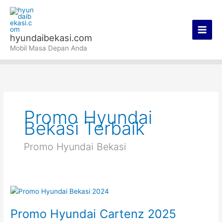
Lewati
Main
ke
Men
konten
hyundaibekasi.com
Mobil Masa Depan Anda
Promo Hyundai
Bekasi Terbaik
Promo Hyundai Bekasi
Promo
Hyundai
Promo Hyundai Cartenz 2025
Cartenz