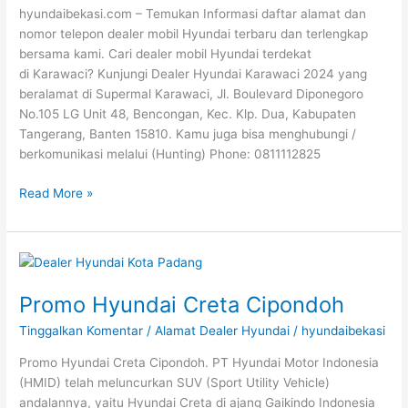
hyundaibekasi.com – Temukan Informasi daftar alamat dan
nomor telepon dealer mobil Hyundai terbaru dan terlengkap
bersama kami. Cari dealer mobil Hyundai terdekat
di Karawaci? Kunjungi Dealer Hyundai Karawaci 2024 yang
beralamat di Supermal Karawaci, Jl. Boulevard Diponegoro
No.105 LG Unit 48, Bencongan, Kec. Klp. Dua, Kabupaten
Tangerang, Banten 15810. Kamu juga bisa menghubungi /
berkomunikasi melalui (Hunting) Phone: 0811112825
Read More »
Promo
Hyundai
Promo Hyundai Creta Cipondoh
Creta
Cipondoh
Tinggalkan Komentar
/
Alamat Dealer Hyundai
/
hyundaibekasi
Promo Hyundai Creta Cipondoh. PT Hyundai Motor Indonesia
(HMID) telah meluncurkan SUV (Sport Utility Vehicle)
andalannya, yaitu Hyundai Creta di ajang Gaikindo Indonesia