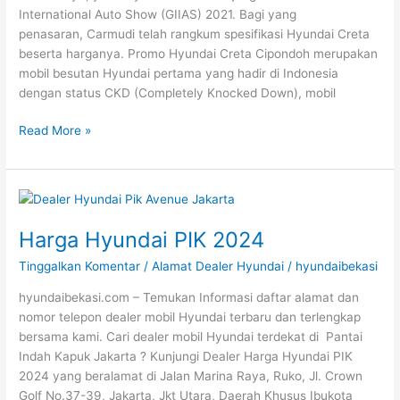
International Auto Show (GIIAS) 2021. Bagi yang
penasaran, Carmudi telah rangkum spesifikasi Hyundai Creta
beserta harganya. Promo Hyundai Creta Cipondoh merupakan
mobil besutan Hyundai pertama yang hadir di Indonesia
dengan status CKD (Completely Knocked Down), mobil
Read More »
Harga
Hyundai
Harga Hyundai PIK 2024
PIK
2024
Tinggalkan Komentar
/
Alamat Dealer Hyundai
/
hyundaibekasi
hyundaibekasi.com – Temukan Informasi daftar alamat dan
nomor telepon dealer mobil Hyundai terbaru dan terlengkap
bersama kami. Cari dealer mobil Hyundai terdekat di Pantai
Indah Kapuk Jakarta ? Kunjungi Dealer Harga Hyundai PIK
2024 yang beralamat di Jalan Marina Raya, Ruko, Jl. Crown
Golf No.37-39, Jakarta, Jkt Utara, Daerah Khusus Ibukota