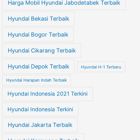
Harga Mobil Hyundai Jabodetabek Terbaik
Hyundai Bekasi Terbaik
Hyundai Bogor Terbaik
Hyundai Cikarang Terbaik
Hyundai Depok Terbaik
Hyundai H-1 Terbaru
Hyundai Harapan Indah Terbaik
Hyundai Indonesia 2021 Terkini
Hyundai Indonesia Terkini
Hyundai Jakarta Terbaik