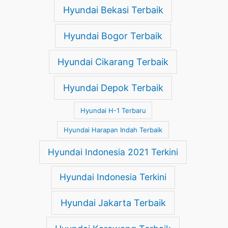
Hyundai Bekasi Terbaik
Hyundai Bogor Terbaik
Hyundai Cikarang Terbaik
Hyundai Depok Terbaik
Hyundai H-1 Terbaru
Hyundai Harapan Indah Terbaik
Hyundai Indonesia 2021 Terkini
Hyundai Indonesia Terkini
Hyundai Jakarta Terbaik