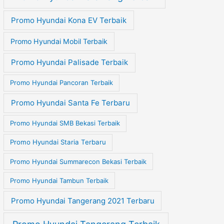
Promo Hyundai Kona EV Terbaik
Promo Hyundai Mobil Terbaik
Promo Hyundai Palisade Terbaik
Promo Hyundai Pancoran Terbaik
Promo Hyundai Santa Fe Terbaru
Promo Hyundai SMB Bekasi Terbaik
Promo Hyundai Staria Terbaru
Promo Hyundai Summarecon Bekasi Terbaik
Promo Hyundai Tambun Terbaik
Promo Hyundai Tangerang 2021 Terbaru