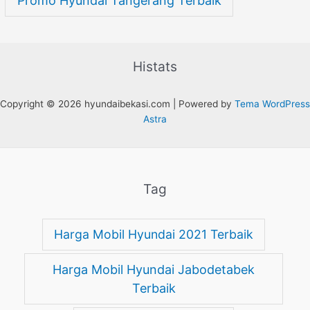
Promo Hyundai Tangerang Terbaik
Histats
Copyright © 2026 hyundaibekasi.com | Powered by
Tema WordPress
Astra
Tag
Harga Mobil Hyundai 2021 Terbaik
Harga Mobil Hyundai Jabodetabek
Terbaik