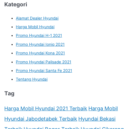
Kategori
Alamat Dealer Hyundai
Harga Mobil Hyundai
Promo Hyundai H-1 2021
Promo Hyundai Ioniq 2021
Promo Hyundai Kona 2021
Promo Hyundai Palisade 2021
Promo Hyundai Santa Fe 2021
Tentang Hyundai
Tag
Harga Mobil Hyundai 2021 Terbaik
Harga Mobil
Hyundai Jabodetabek Terbaik
Hyundai Bekasi