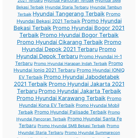
2021 Terbaru
Hyundai Pancoran Terbaik
Hyundai SMB
Bekasi Terbaik
Hyundai Staria Terbaru
Hyundai Tambun
Hyundai Tangerang Terbaik
Promo
Terbaik
Promo Hyundai
Hyundai Bekasi 2021 Terbaik
Bekasi Terbaik
Promo Hyundai Bogor 2021
Terbaik
Promo Hyundai Bogor Terbaik
Promo Hyundai Cikarang Terbaik
Promo
Hyundai Depok 2021 Terbaru
Promo
Hyundai Depok Terbaru
Promo Hyundai H-1
Terbaru
Promo
Promo Hyundai Harapan Indah Terbaik
Hyundai Ioniq 2021 Terbaru
Promo Hyundai IONIQ
Promo Hyundai Jabodetabek
EV Terbaik
2021 Terbaik
Promo Hyundai Jakarta 2021
Terbaru
Promo Hyundai Jakarta Terbaik
Promo Hyundai Karawang Terbaik
Promo
Hyundai Kona EV Terbaik
Promo Hyundai Mobil
Promo Hyundai Palisade Terbaik
Terbaik
Promo
Promo Hyundai Santa Fe
Hyundai Pancoran Terbaik
Terbaru
Promo Hyundai SMB Bekasi Terbaik
Promo
Hyundai Staria Terbaru
Promo Hyundai Summarecon