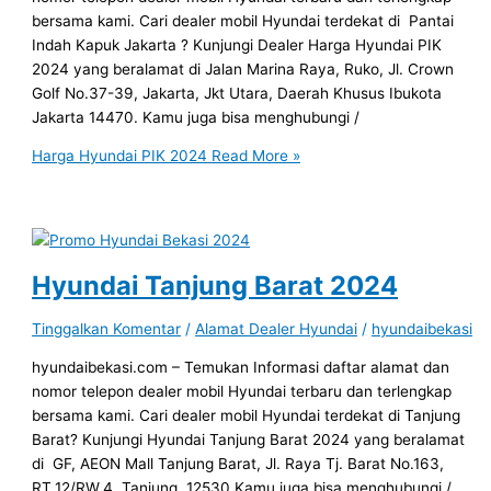
bersama kami. Cari dealer mobil Hyundai terdekat di Pantai
Indah Kapuk Jakarta ? Kunjungi Dealer Harga Hyundai PIK
2024 yang beralamat di Jalan Marina Raya, Ruko, Jl. Crown
Golf No.37-39, Jakarta, Jkt Utara, Daerah Khusus Ibukota
Jakarta 14470. Kamu juga bisa menghubungi /
Harga Hyundai PIK 2024
Read More »
Hyundai Tanjung Barat 2024
Tinggalkan Komentar
/
Alamat Dealer Hyundai
/
hyundaibekasi
hyundaibekasi.com – Temukan Informasi daftar alamat dan
nomor telepon dealer mobil Hyundai terbaru dan terlengkap
bersama kami. Cari dealer mobil Hyundai terdekat di Tanjung
Barat? Kunjungi Hyundai Tanjung Barat 2024 yang beralamat
di GF, AEON Mall Tanjung Barat, Jl. Raya Tj. Barat No.163,
RT.12/RW.4, Tanjung, 12530 Kamu juga bisa menghubungi /