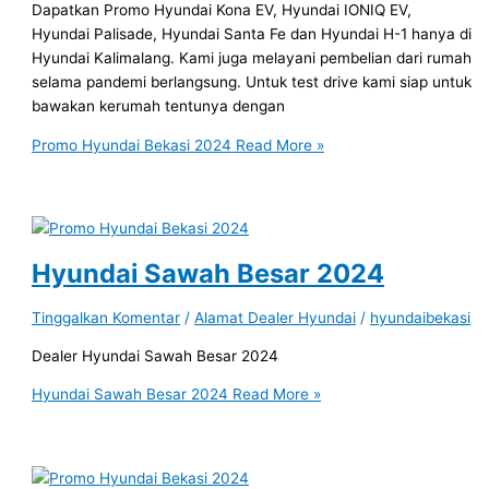
Dapatkan Promo Hyundai Kona EV, Hyundai IONIQ EV,
Hyundai Palisade, Hyundai Santa Fe dan Hyundai H-1 hanya di
Hyundai Kalimalang. Kami juga melayani pembelian dari rumah
selama pandemi berlangsung. Untuk test drive kami siap untuk
bawakan kerumah tentunya dengan
Promo Hyundai Bekasi 2024
Read More »
Hyundai Sawah Besar 2024
Tinggalkan Komentar
/
Alamat Dealer Hyundai
/
hyundaibekasi
Dealer Hyundai Sawah Besar 2024
Hyundai Sawah Besar 2024
Read More »