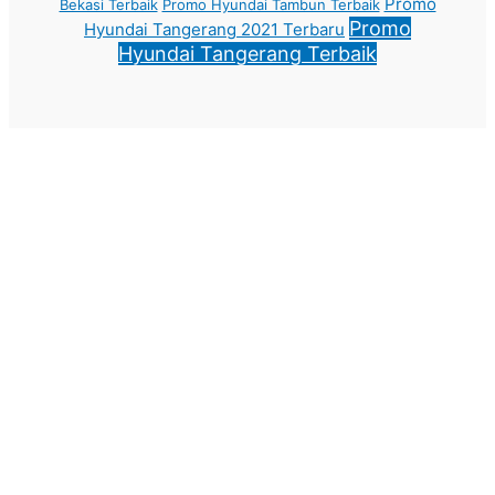
Promo
Bekasi Terbaik
Promo Hyundai Tambun Terbaik
Promo
Hyundai Tangerang 2021 Terbaru
Hyundai Tangerang Terbaik