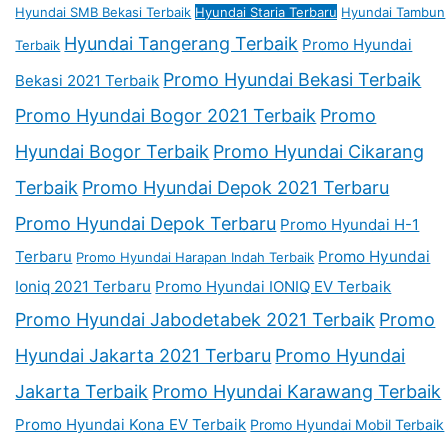
Hyundai SMB Bekasi Terbaik
Hyundai Staria Terbaru
Hyundai Tambun
Hyundai Tangerang Terbaik
Promo Hyundai
Terbaik
Promo Hyundai Bekasi Terbaik
Bekasi 2021 Terbaik
Promo Hyundai Bogor 2021 Terbaik
Promo
Hyundai Bogor Terbaik
Promo Hyundai Cikarang
Terbaik
Promo Hyundai Depok 2021 Terbaru
Promo Hyundai Depok Terbaru
Promo Hyundai H-1
Terbaru
Promo Hyundai
Promo Hyundai Harapan Indah Terbaik
Ioniq 2021 Terbaru
Promo Hyundai IONIQ EV Terbaik
Promo Hyundai Jabodetabek 2021 Terbaik
Promo
Hyundai Jakarta 2021 Terbaru
Promo Hyundai
Jakarta Terbaik
Promo Hyundai Karawang Terbaik
Promo Hyundai Kona EV Terbaik
Promo Hyundai Mobil Terbaik