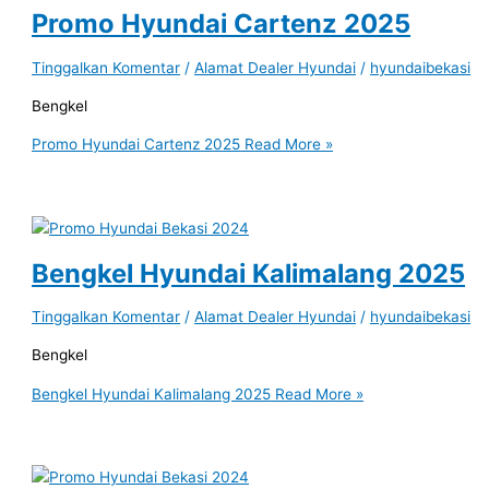
Promo Hyundai Cartenz 2025
Tinggalkan Komentar
/
Alamat Dealer Hyundai
/
hyundaibekasi
Bengkel
Promo Hyundai Cartenz 2025
Read More »
Bengkel Hyundai Kalimalang 2025
Tinggalkan Komentar
/
Alamat Dealer Hyundai
/
hyundaibekasi
Bengkel
Bengkel Hyundai Kalimalang 2025
Read More »