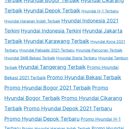
Terbaik
Hyundai Bogor Terbaik
Hyundai Cikarang
Terbaik
Hyundai Depok Terbaik
Hyundai H-1 Terbaru
Hyundai Indonesia 2021
Hyundai Harapan Indah Terbaik
Terkini
Hyundai Indonesia Terkini
Hyundai Jakarta
Terbaik
Hyundai Karawang Terbaik
Hyundai Kona 2021
Terbaru
Hyundai Palisade 2021 Terbaru
Hyundai Pancoran Terbaik
Hyundai SMB Bekasi Terbaik
Hyundai Staria Terbaru
Hyundai Tambun
Hyundai Tangerang Terbaik
Promo Hyundai
Terbaik
Promo Hyundai Bekasi Terbaik
Bekasi 2021 Terbaik
Promo Hyundai Bogor 2021 Terbaik
Promo
Hyundai Bogor Terbaik
Promo Hyundai Cikarang
Terbaik
Promo Hyundai Depok 2021 Terbaru
Promo Hyundai Depok Terbaru
Promo Hyundai H-1
Terbaru
Promo Hyundai
Promo Hyundai Harapan Indah Terbaik