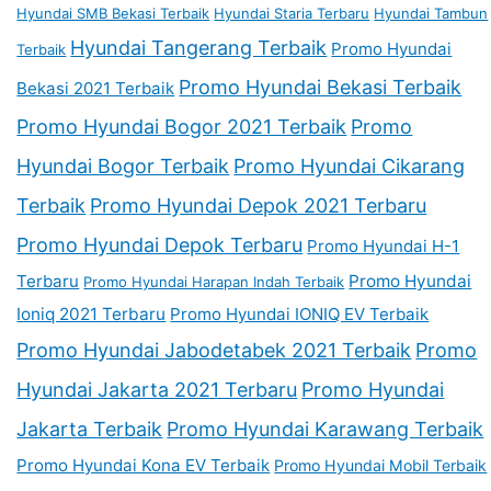
Hyundai SMB Bekasi Terbaik
Hyundai Staria Terbaru
Hyundai Tambun
Hyundai Tangerang Terbaik
Promo Hyundai
Terbaik
Promo Hyundai Bekasi Terbaik
Bekasi 2021 Terbaik
Promo Hyundai Bogor 2021 Terbaik
Promo
Hyundai Bogor Terbaik
Promo Hyundai Cikarang
Terbaik
Promo Hyundai Depok 2021 Terbaru
Promo Hyundai Depok Terbaru
Promo Hyundai H-1
Terbaru
Promo Hyundai
Promo Hyundai Harapan Indah Terbaik
Ioniq 2021 Terbaru
Promo Hyundai IONIQ EV Terbaik
Promo Hyundai Jabodetabek 2021 Terbaik
Promo
Hyundai Jakarta 2021 Terbaru
Promo Hyundai
Jakarta Terbaik
Promo Hyundai Karawang Terbaik
Promo Hyundai Kona EV Terbaik
Promo Hyundai Mobil Terbaik