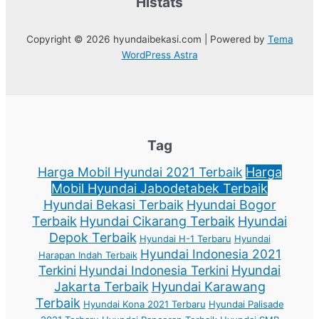
Histats
Copyright © 2026 hyundaibekasi.com | Powered by
Tema
WordPress Astra
Tag
Harga Mobil Hyundai 2021 Terbaik
Harga
Mobil Hyundai Jabodetabek Terbaik
Hyundai Bekasi Terbaik
Hyundai Bogor
Terbaik
Hyundai Cikarang Terbaik
Hyundai
Depok Terbaik
Hyundai H-1 Terbaru
Hyundai
Hyundai Indonesia 2021
Harapan Indah Terbaik
Terkini
Hyundai Indonesia Terkini
Hyundai
Jakarta Terbaik
Hyundai Karawang
Terbaik
Hyundai Kona 2021 Terbaru
Hyundai Palisade