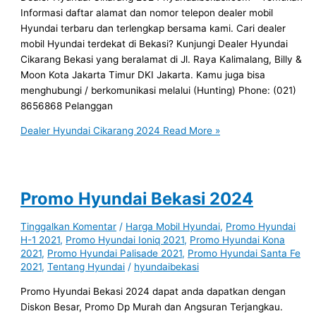
Informasi daftar alamat dan nomor telepon dealer mobil
Hyundai terbaru dan terlengkap bersama kami. Cari dealer
mobil Hyundai terdekat di Bekasi? Kunjungi Dealer Hyundai
Cikarang Bekasi yang beralamat di Jl. Raya Kalimalang, Billy &
Moon Kota Jakarta Timur DKI Jakarta. Kamu juga bisa
menghubungi / berkomunikasi melalui (Hunting) Phone: (021)
8656868 Pelanggan
Dealer Hyundai Cikarang 2024
Read More »
Promo Hyundai Bekasi 2024
Tinggalkan Komentar
/
Harga Mobil Hyundai
,
Promo Hyundai
H-1 2021
,
Promo Hyundai Ioniq 2021
,
Promo Hyundai Kona
2021
,
Promo Hyundai Palisade 2021
,
Promo Hyundai Santa Fe
2021
,
Tentang Hyundai
/
hyundaibekasi
Promo Hyundai Bekasi 2024 dapat anda dapatkan dengan
Diskon Besar, Promo Dp Murah dan Angsuran Terjangkau.