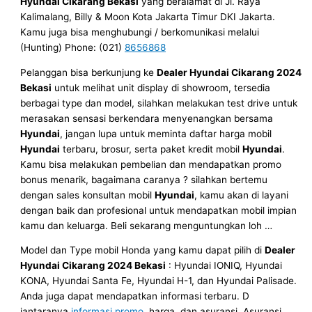
Hyundai Cikarang Bekasi
yang beralamat di Jl. Raya
Kalimalang, Billy & Moon Kota Jakarta Timur DKI Jakarta.
Kamu juga bisa menghubungi / berkomunikasi melalui
(Hunting) Phone: (021)
8656868
Pelanggan bisa berkunjung ke
Dealer Hyundai Cikarang 2024
Bekasi
untuk melihat unit display di showroom, tersedia
berbagai type dan model, silahkan melakukan test drive untuk
merasakan sensasi berkendara menyenangkan bersama
Hyundai
, jangan lupa untuk meminta daftar harga mobil
Hyundai
terbaru, brosur, serta paket kredit mobil
Hyundai
.
Kamu bisa melakukan pembelian dan mendapatkan promo
bonus menarik, bagaimana caranya ? silahkan bertemu
dengan sales konsultan mobil
Hyundai
, kamu akan di layani
dengan baik dan profesional untuk mendapatkan mobil impian
kamu dan keluarga. Beli sekarang menguntungkan loh …
Model dan Type mobil Honda yang kamu dapat pilih di
Dealer
Hyundai Cikarang 2024 Bekasi
: Hyundai IONIQ, Hyundai
KONA, Hyundai Santa Fe, Hyundai H-1, dan Hyundai Palisade.
Anda juga dapat mendapatkan informasi terbaru. D
iantaranya
informasi promo
, harga, dan asuransi. Asuransi