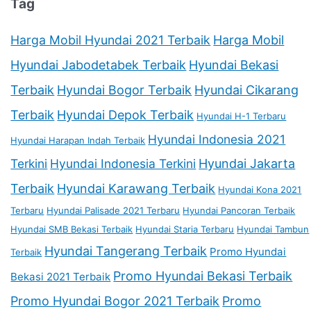
Tag
Harga Mobil Hyundai 2021 Terbaik
Harga Mobil
Hyundai Jabodetabek Terbaik
Hyundai Bekasi
Terbaik
Hyundai Bogor Terbaik
Hyundai Cikarang
Terbaik
Hyundai Depok Terbaik
Hyundai H-1 Terbaru
Hyundai Indonesia 2021
Hyundai Harapan Indah Terbaik
Terkini
Hyundai Indonesia Terkini
Hyundai Jakarta
Terbaik
Hyundai Karawang Terbaik
Hyundai Kona 2021
Terbaru
Hyundai Palisade 2021 Terbaru
Hyundai Pancoran Terbaik
Hyundai SMB Bekasi Terbaik
Hyundai Staria Terbaru
Hyundai Tambun
Hyundai Tangerang Terbaik
Promo Hyundai
Terbaik
Promo Hyundai Bekasi Terbaik
Bekasi 2021 Terbaik
Promo Hyundai Bogor 2021 Terbaik
Promo