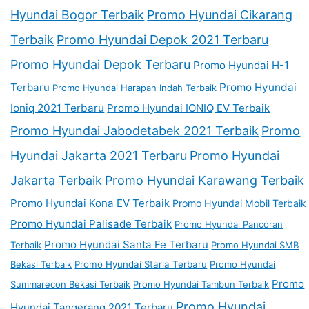
Hyundai Bogor Terbaik
Promo Hyundai Cikarang
Terbaik
Promo Hyundai Depok 2021 Terbaru
Promo Hyundai Depok Terbaru
Promo Hyundai H-1
Terbaru
Promo Hyundai
Promo Hyundai Harapan Indah Terbaik
Ioniq 2021 Terbaru
Promo Hyundai IONIQ EV Terbaik
Promo Hyundai Jabodetabek 2021 Terbaik
Promo
Hyundai Jakarta 2021 Terbaru
Promo Hyundai
Jakarta Terbaik
Promo Hyundai Karawang Terbaik
Promo Hyundai Kona EV Terbaik
Promo Hyundai Mobil Terbaik
Promo Hyundai Palisade Terbaik
Promo Hyundai Pancoran
Promo Hyundai Santa Fe Terbaru
Terbaik
Promo Hyundai SMB
Bekasi Terbaik
Promo Hyundai Staria Terbaru
Promo Hyundai
Promo
Summarecon Bekasi Terbaik
Promo Hyundai Tambun Terbaik
Promo Hyundai
Hyundai Tangerang 2021 Terbaru