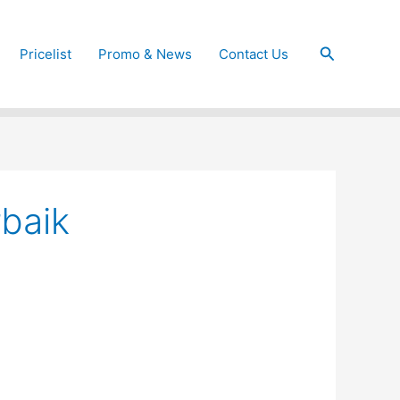
Cari
Pricelist
Promo & News
Contact Us
baik