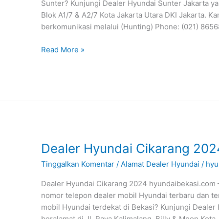
Sunter? Kunjungi Dealer Hyundai Sunter Jakarta ya
Blok A1/7 & A2/7 Kota Jakarta Utara DKI Jakarta. K
berkomunikasi melalui (Hunting) Phone: (021) 865
Read More »
Dealer
Dealer Hyundai Cikarang 202
Hyundai
Tinggalkan Komentar
/
Alamat Dealer Hyundai
/
hyu
Cikarang
2024
Dealer Hyundai Cikarang 2024 hyundaibekasi.com –
nomor telepon dealer mobil Hyundai terbaru dan te
mobil Hyundai terdekat di Bekasi? Kunjungi Dealer
beralamat di Jl. Raya Kalimalang, Billy & Moon Kota