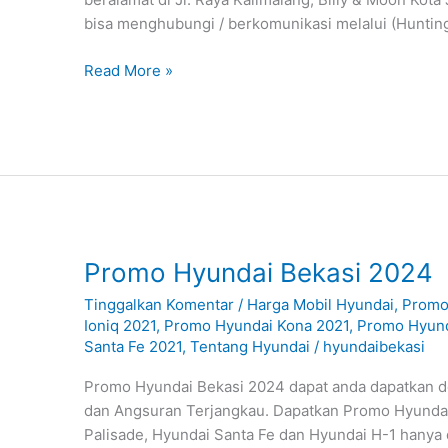
bisa menghubungi / berkomunikasi melalui (Huntin
Read More »
Promo
Promo Hyundai Bekasi 2024
Hyundai
Tinggalkan Komentar
/
Harga Mobil Hyundai
,
Promo
Bekasi
Ioniq 2021
,
Promo Hyundai Kona 2021
,
Promo Hyund
2024
Santa Fe 2021
,
Tentang Hyundai
/
hyundaibekasi
Promo Hyundai Bekasi 2024 dapat anda dapatkan 
dan Angsuran Terjangkau. Dapatkan Promo Hyundai
Palisade, Hyundai Santa Fe dan Hyundai H-1 hanya 