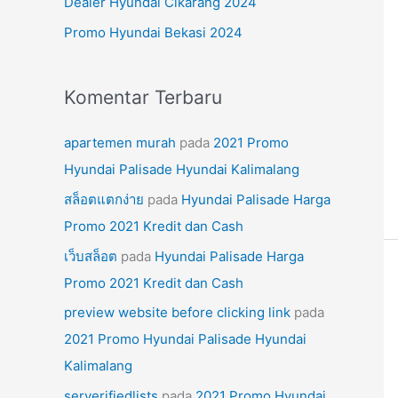
Dealer Hyundai Cikarang 2024
k
Promo Hyundai Bekasi 2024
:
Komentar Terbaru
apartemen murah
pada
2021 Promo
Hyundai Palisade Hyundai Kalimalang
สล็อตแตกง่าย
pada
Hyundai Palisade Harga
Promo 2021 Kredit dan Cash
เว็บสล็อต
pada
Hyundai Palisade Harga
Promo 2021 Kredit dan Cash
preview website before clicking link
pada
2021 Promo Hyundai Palisade Hyundai
Kalimalang
serverifiedlists
pada
2021 Promo Hyundai