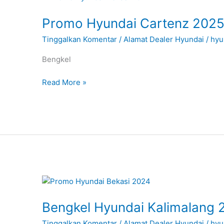
Hyundai
Promo Hyundai Cartenz 202
Cartenz
2025
Tinggalkan Komentar
/
Alamat Dealer Hyundai
/
hyu
Bengkel
Read More »
Bengkel
Hyundai
Bengkel Hyundai Kalimalang 
Kalimalang
2025
Tinggalkan Komentar
/
Alamat Dealer Hyundai
/
hyu