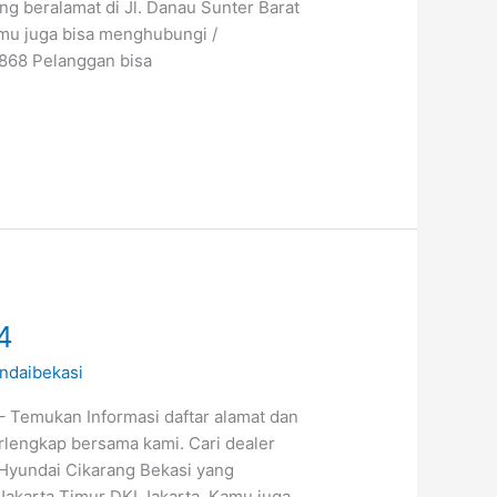
ng beralamat di Jl. Danau Sunter Barat
amu juga bisa menghubungi /
6868 Pelanggan bisa
4
ndaibekasi
 Temukan Informasi daftar alamat dan
rlengkap bersama kami. Cari dealer
 Hyundai Cikarang Bekasi yang
 Jakarta Timur DKI Jakarta. Kamu juga