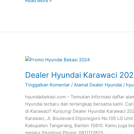
Read More »
Dealer
Hyundai
Dealer Hyundai Karawaci 20
Karawaci
2024
Tinggalkan Komentar
/
Alamat Dealer Hyundai
/
hyu
hyundaibekasi.com – Temukan Informasi daftar ala
Hyundai terbaru dan terlengkap bersama kami. Cari
di Karawaci? Kunjungi Dealer Hyundai Karawaci 20
Karawaci, Jl. Boulevard Diponegoro No.105 LG Unit
Kabupaten Tangerang, Banten 15810. Kamu juga bi
melalui (Hunting) Phone: 0811112825