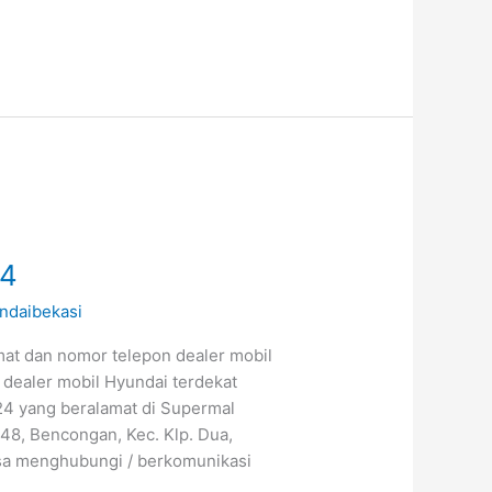
24
ndaibekasi
mat dan nomor telepon dealer mobil
 dealer mobil Hyundai terdekat
24 yang beralamat di Supermal
 48, Bencongan, Kec. Klp. Dua,
sa menghubungi / berkomunikasi