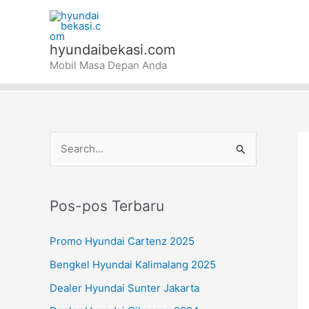
Lewati
ke
konten
hyundaibekasi.com
Mobil Masa Depan Anda
C
a
r
Pos-pos Terbaru
i
u
Promo Hyundai Cartenz 2025
n
Bengkel Hyundai Kalimalang 2025
t
Dealer Hyundai Sunter Jakarta
u