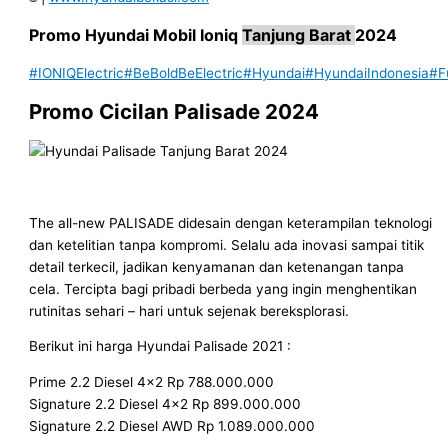
Promo
Hyundai Mobil
Ioniq
Tanjung Barat
2024
#IONIQElectric
#BeBoldBeElectric
#Hyundai
#HyundaiIndonesia
#F
Promo Cicilan Palisade
2024
The all-new PALISADE didesain dengan keterampilan teknologi
dan ketelitian tanpa kompromi. Selalu ada inovasi sampai titik
detail terkecil, jadikan kenyamanan dan ketenangan tanpa
cela. Tercipta bagi pribadi berbeda yang ingin menghentikan
rutinitas sehari – hari untuk sejenak bereksplorasi.
Berikut ini harga Hyundai Palisade 2021 :
Prime 2.2 Diesel 4×2 Rp 788.000.000
Signature 2.2 Diesel 4×2 Rp 899.000.000
Signature 2.2 Diesel AWD Rp 1.089.000.000