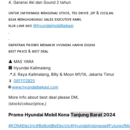
4. Garansi Aki dan Sound 2 tahun
ᴜɴᴛᴜᴋ ɪɴғᴏʀᴍᴀsɪ ᴍᴇɴɢᴇɴᴀɪ sᴛᴏᴄᴋ, ᴛᴇs ᴅʀɪᴠᴇ ,ᴅᴘ & ᴄɪᴄɪʟᴀɴ.
ʙɪsᴀ ᴍᴇɴɢʜᴜʙᴜɴɢɪ sᴀʟᴇs ᴇxᴇᴄᴜᴛɪᴠᴇ ᴋᴀᴍɪ.
ᴋʟɪᴋ ʟɪɴᴋ ʙɪᴏ
@hyundaimobilbekasi
.
.
ᴅᴀᴘᴀᴛᴋᴀɴ ᴘʀᴏᴍᴏ ᴍᴇɴᴀʀɪᴋ ʜʏᴜɴᴅᴀɪ ʜᴀɴʏᴀ ᴅɪsɪɴɪ
ʙᴇꜱᴛ ᴘʀɪᴄᴇ & ʙᴇꜱᴛ ᴅᴇᴀʟ
👤 MAS YARA
🏢 Hyundai Kalimalang
📍Jl. Raya Kalimalang, Billy & Moon M1/1A, Jakarta Timur
📱
0811112825
🌐
www.hyundaibekasi.com
More Info about best deal please DM,
(stock/colour/price,)
Promo Hyundai Mobil
Kona
Tanjung Barat
2024
#KONAElectric
#BeBoldBeElectric
#HyundaiIndonesia
#FutureofMob