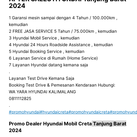
2024
1 Garansi mesin sampai dengan 4 Tahun / 100.000km ,
kemudian
2 FREE JASA SERVICE 5 Tahun / 75.000km , kemudian
3 Hyundai Mobil Service , kemudian
4 Hyundai 24 Hours Roadside Assistance , kemudian
5 Hyundai Booking Service , kemudian
6 Layanan Service di Rumah (Home Service)
7 Layanan Hyundai datang kemana saja
.
Layanan Test Drive Kemana Saja
Booking Test Drive & Pemesanan Kendaraan Hubungi:
WA YARA HYUNDAI KALIMALANG
0811112825
.
#promohyundai
#hyundaicreta
#promohyundaicreta
#promohyunda
Promo
Dealer
Hyundai Mobil
Creta
Tanjung Barat
2024