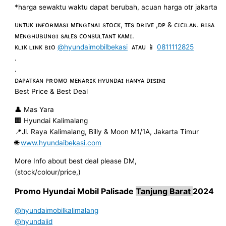
*harga sewaktu waktu dapat berubah, acuan harga otr jakarta
ᴜɴᴛᴜᴋ ɪɴғᴏʀᴍᴀsɪ ᴍᴇɴɢᴇɴᴀɪ sᴛᴏᴄᴋ, ᴛᴇs ᴅʀɪᴠᴇ ,ᴅᴘ & ᴄɪᴄɪʟᴀɴ. ʙɪsᴀ
ᴍᴇɴɢʜᴜʙᴜɴɢɪ sᴀʟᴇs ᴄᴏɴsᴜʟᴛᴀɴᴛ ᴋᴀᴍɪ.
ᴋʟɪᴋ ʟɪɴᴋ ʙɪᴏ
@hyundaimobilbekasi
ᴀᴛᴀᴜ 📱
0811112825
.
.
ᴅᴀᴘᴀᴛᴋᴀɴ ᴘʀᴏᴍᴏ ᴍᴇɴᴀʀɪᴋ ʜʏᴜɴᴅᴀɪ ʜᴀɴʏᴀ ᴅɪsɪɴɪ
Best Price & Best Deal
👤 Mas Yara
🏢 Hyundai Kalimalang
📍Jl. Raya Kalimalang, Billy & Moon M1/1A, Jakarta Timur
🌐
www.hyundaibekasi.com
More Info about best deal please DM,
(stock/colour/price,)
Promo Hyundai Mobil
Palisade
Tanjung Barat
2024
@hyundaimobilkalimalang
@hyundaiid