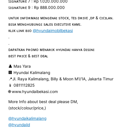
ꜱɪɢɴᴀᴛᴜʀᴇ 7 : Rp 1.020.000.000
ꜱɪɢɴᴀᴛᴜʀᴇ 9 : Rp 888.000.000
ᴜɴᴛᴜᴋ ɪɴғᴏʀᴍᴀsɪ ᴍᴇɴɢᴇɴᴀɪ sᴛᴏᴄᴋ, ᴛᴇs ᴅʀɪᴠᴇ ,ᴅᴘ & ᴄɪᴄɪʟᴀɴ.
ʙɪsᴀ ᴍᴇɴɢʜᴜʙᴜɴɢɪ sᴀʟᴇs ᴇxᴇᴄᴜᴛɪᴠᴇ ᴋᴀᴍɪ.
ᴋʟɪᴋ ʟɪɴᴋ ʙɪᴏ
@hyundaimobilbekasi
.
.
ᴅᴀᴘᴀᴛᴋᴀɴ ᴘʀᴏᴍᴏ ᴍᴇɴᴀʀɪᴋ ʜʏᴜɴᴅᴀɪ ʜᴀɴʏᴀ ᴅɪsɪɴɪ
ʙᴇꜱᴛ ᴘʀɪᴄᴇ & ʙᴇꜱᴛ ᴅᴇᴀʟ
👤 Mas Yara
🏢 Hyundai Kalimalang
📍Jl. Raya Kalimalang, Billy & Moon M1/1A, Jakarta Timur
📱 0811112825
🌐 www.hyundaibekasi.com
More Info about best deal please DM,
(stock/colour/price,)
@hyundaikalimalang
@hyundaiid