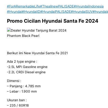
#ForARemarkableLife
#TheallnewPALISADE
#HyundaiIndonesia
#Hyundai
#HyundaiID
#HyundaiPALISADE
#HyundaiSUV
#hyundai
Promo Cicilan Hyundai Santa Fe
2024
Phantom Black Pearl
Berikut iini New Hyundai Santa Fe 2021
Ada 2 type engine :
-2.5L MPi Gasoline engine
-2.2L CRDi Diesel engine
Dimensi :
– Panjang : 4.785 mm
– Lebar : 1.900 mm
Ukuran ban :
– 235 / 60R18