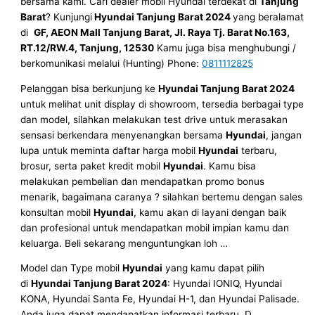
bersama kami. Cari dealer mobil Hyundai terdekat di
Tanjung
Barat
? Kunjungi
Hyundai Tanjung Barat 2024
yang beralamat
di
GF, AEON Mall Tanjung Barat, Jl. Raya Tj. Barat No.163,
RT.12/RW.4, Tanjung, 12530
Kamu juga bisa menghubungi /
berkomunikasi melalui (Hunting) Phone:
0811112825
Pelanggan bisa berkunjung ke
Hyundai Tanjung Barat 2024
untuk melihat unit display di showroom, tersedia berbagai type
dan model, silahkan melakukan test drive untuk merasakan
sensasi berkendara menyenangkan bersama
Hyundai
, jangan
lupa untuk meminta daftar harga mobil
Hyundai
terbaru,
brosur, serta paket kredit mobil
Hyundai
. Kamu bisa
melakukan pembelian dan mendapatkan promo bonus
menarik, bagaimana caranya ? silahkan bertemu dengan sales
konsultan mobil
Hyundai
, kamu akan di layani dengan baik
dan profesional untuk mendapatkan mobil impian kamu dan
keluarga. Beli sekarang menguntungkan loh …
Model dan Type mobil
Hyundai
yang kamu dapat pilih
di
Hyundai Tanjung Barat
2024
: Hyundai IONIQ, Hyundai
KONA, Hyundai Santa Fe, Hyundai H-1, dan Hyundai Palisade.
Anda juga dapat mendapatkan informasi terbaru. D