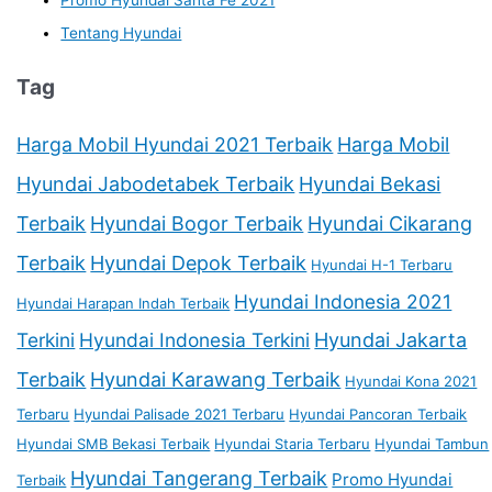
Tentang Hyundai
Tag
Harga Mobil Hyundai 2021 Terbaik
Harga Mobil
Hyundai Jabodetabek Terbaik
Hyundai Bekasi
Terbaik
Hyundai Bogor Terbaik
Hyundai Cikarang
Terbaik
Hyundai Depok Terbaik
Hyundai H-1 Terbaru
Hyundai Indonesia 2021
Hyundai Harapan Indah Terbaik
Terkini
Hyundai Indonesia Terkini
Hyundai Jakarta
Terbaik
Hyundai Karawang Terbaik
Hyundai Kona 2021
Terbaru
Hyundai Palisade 2021 Terbaru
Hyundai Pancoran Terbaik
Hyundai SMB Bekasi Terbaik
Hyundai Staria Terbaru
Hyundai Tambun
Hyundai Tangerang Terbaik
Promo Hyundai
Terbaik