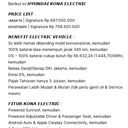
Berikut ini 𝙃𝙔𝙐𝙉𝘿𝘼𝙄 𝙆𝙊𝙉𝘼 𝙀𝙇𝙀𝘾𝙏𝙍𝙄𝘾
𝙋𝙍𝙄𝘾𝙀 𝙇𝙄𝙎𝙏 :
ᴊᴀᴋᴀʀᴛᴀ | Signature Rp 697.000.000
ʙᴏᴅᴇᴛᴀʙᴇᴋ | Signature Rp 708.500.000
𝘽𝙀𝙉𝙀𝙁𝙄𝙏 𝙀𝙇𝙀𝘾𝙏𝙍𝙄𝘾 𝙑𝙀𝙃𝙄𝘾𝙇𝙀 :
5x lebih hemat dibanding mobil konvensional, kemudian
100% baterai bisa menempuh jarak 345 km, kemudian
0% – 100% baterai cukup butuh Rp 56.632,24 (1.444,70/kWh),
kemudian
Bebas Ganjil/Genap DKI Jakarta, kemudian
Emisi 0%, kemudian
Pajak Tahunan hanya 3 Jutaan, kemudian
Perawatan Lebih Mudah & Murah (tdk perlu ganti oli & Service
mesin)
𝙁𝙄𝙏𝙐𝙍 𝙆𝙊𝙉𝘼 𝙀𝙇𝙀𝘾𝙏𝙍𝙄𝘾 :
Powered Sunroof, kemudian
Powered Adjustable Driver & Passenger Seat, kemudian
Android Auto & Apple Carplay Connectivity, kemudian