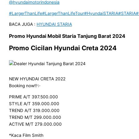
@hyundaimotorindonesia
#LargerThanLife
#LargerThanLifeTour
#HyundaiSTARIA
#STARIA
#
BACA JUGA :
HYUNDAI STARIA
Promo
Hyundai Mobil
Staria
Tanjung Barat
2024
Promo Cicilan Hyundai Creta 2024
NEW HYUNDAI CRETA 2022
Booking now‼️✨
PRIME A/T 397.500.000
STYLE A/T 359.000.000
TREND A/T 319.000.000
TREND M/T 299.000.000
ACTIVE M/T 279.000.000
*Kaca Film Smith