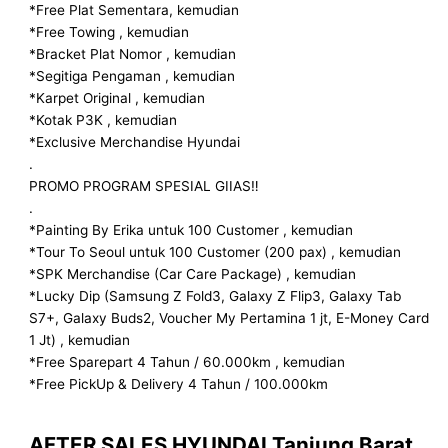
*Free Plat Sementara, kemudian
*Free Towing , kemudian
*Bracket Plat Nomor , kemudian
*Segitiga Pengaman , kemudian
*Karpet Original , kemudian
*Kotak P3K , kemudian
*Exclusive Merchandise Hyundai
.
PROMO PROGRAM SPESIAL GIIAS‼️
.
*Painting By Erika untuk 100 Customer , kemudian
*Tour To Seoul untuk 100 Customer (200 pax) , kemudian
*SPK Merchandise (Car Care Package) , kemudian
*Lucky Dip (Samsung Z Fold3, Galaxy Z Flip3, Galaxy Tab
S7+, Galaxy Buds2, Voucher My Pertamina 1 jt, E-Money Card
1 Jt) , kemudian
*Free Sparepart 4 Tahun / 60.000km , kemudian
*Free PickUp & Delivery 4 Tahun / 100.000km
AFTER SALES HYUNDAI
Tanjung Barat