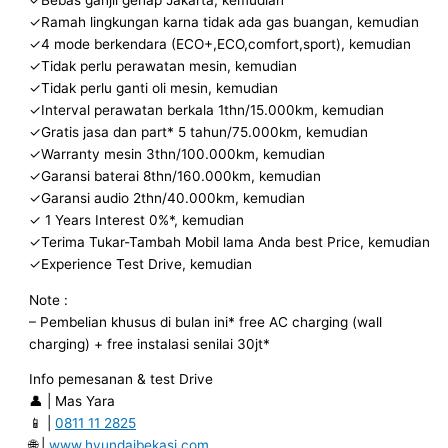
✓Ramah lingkungan karna tidak ada gas buangan, kemudian
✓4 mode berkendara (ECO+,ECO,comfort,sport), kemudian
✓Tidak perlu perawatan mesin, kemudian
✓Tidak perlu ganti oli mesin, kemudian
✓Interval perawatan berkala 1thn/15.000km, kemudian
✓Gratis jasa dan part* 5 tahun/75.000km, kemudian
✓Warranty mesin 3thn/100.000km, kemudian
✓Garansi baterai 8thn/160.000km, kemudian
✓Garansi audio 2thn/40.000km, kemudian
✓ 1 Years Interest 0%*, kemudian
✓Terima Tukar-Tambah Mobil lama Anda best Price, kemudian
✓Experience Test Drive, kemudian
Note :
– Pembelian khusus di bulan ini* free AC charging (wall
charging) + free instalasi senilai 30jt*
Info pemesanan & test Drive
👤 | Mas Yara
📱 |
0811 11 2825
🌐 |
www.hyundaibekasi.com