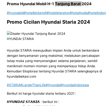
Promo Hyundai Mobil
H-1
Tanjung Barat
2024
#hyundaiid
#hotelbintang5
#hotelsheraton
#hotelmulia
#hotelindon
Promo Cicilan Hyundai Staria
2024
HYUNDAI STARIA
Hyundai STARIA mewujudkan impian Anda untuk berkendara
dengan kenyamanan yang maksimal, melakukan percakapan
tatap muka yang menyenangkan selama perjalanan, sambil
menikmati momen-momen yang memperkaya hidup Anda.
Kemudian Eksplorasi tentang Hyundai STARIA selengkapnya di
hyundaibekasi.com
#STARIA
#LargerThanLife
#Hyundai
#hyundaiindonesia
Berikut ini harga hyundai staria terbaru 2021 :
𝙃𝙔𝙐𝙉𝘿𝘼𝙄 𝙎𝙏𝘼𝙍𝙄𝘼 : berikut ini :