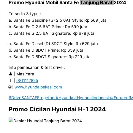
Promo Hyundai
Mobil Santa Fe
Tanjung Barat
2024
Tersedia 3 type :
a. Santa Fe Gasoline (G) 2.5 6AT Style: Rp 569 juta
b. Santa Fe G 2.5 6AT Prime: Rp 599 juta
c. Santa Fe G 2.5 6AT Signature: Rp 678 juta
a. Santa Fe Diesel (D) 8DCT Style: Rp 629 juta
b. Santa Fe D 8DCT Prime: Rp 659 juta
c. Santa Fe D 8DCT Signature: Rp 729 juta
Info pemesanan & test drive :
👤 | Mas Yara
📱 |
0811112825
🌐 |
www.hyundaibekasi.com
#DriveSANTAFEtogether
#Hyundai
#HyundaiIndonesia
#FutureofMo
Promo Cicilan Hyundai H-1
2024