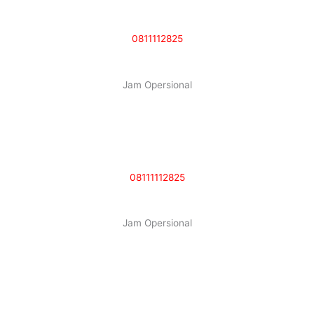
Sunday
08:30 s/d 14:00 WIB
0811112825
Jam Opersional
SERVICE
Monday – Saturday
07:00 s/d 16:00 WIB
Sunday
07:00 s/d 14:00 WIB
08111112825
Jam Opersional
BODY & PAINT
Monday – Friday
08:00 s/d 16:00 WIB
Saturday
07:00 s/d 14:00 WIB