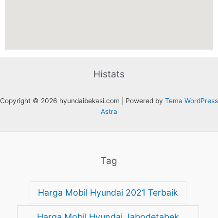
g
o
g
b
r
o
o
e
a
k
o
m
g
l
e
Histats
-
m
Copyright © 2026 hyundaibekasi.com | Powered by
Tema WordPress
a
Astra
p
Tag
Harga Mobil Hyundai 2021 Terbaik
Harga Mobil Hyundai Jabodetabek