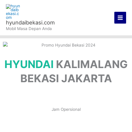
Lewati
Main
ke
Men
konten
hyundaibekasi.com
Mobil Masa Depan Anda
HYUNDAI
KALIMALANG
BEKASI JAKARTA
Jam Opersional
SHOWROOM
Monday – Saturday
08.30 s/d 18.30 WIB