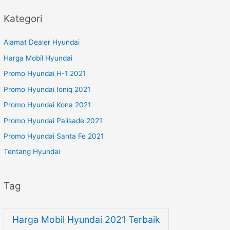
Kategori
Alamat Dealer Hyundai
Harga Mobil Hyundai
Promo Hyundai H-1 2021
Promo Hyundai Ioniq 2021
Promo Hyundai Kona 2021
Promo Hyundai Palisade 2021
Promo Hyundai Santa Fe 2021
Tentang Hyundai
Tag
Harga Mobil Hyundai 2021 Terbaik