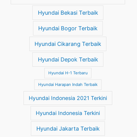
Hyundai Bekasi Terbaik
Hyundai Bogor Terbaik
Hyundai Cikarang Terbaik
Hyundai Depok Terbaik
Hyundai H-1 Terbaru
Hyundai Harapan Indah Terbaik
Hyundai Indonesia 2021 Terkini
Hyundai Indonesia Terkini
Hyundai Jakarta Terbaik