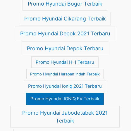
Promo Hyundai Bogor Terbaik
Promo Hyundai Cikarang Terbaik
Promo Hyundai Depok 2021 Terbaru
Promo Hyundai Depok Terbaru
Promo Hyundai H-1 Terbaru
Promo Hyundai Harapan Indah Terbaik
Promo Hyundai Ioniq 2021 Terbaru
Promo Hyundai IONIQ EV Terbaik
Promo Hyundai Jabodetabek 2021
Terbaik