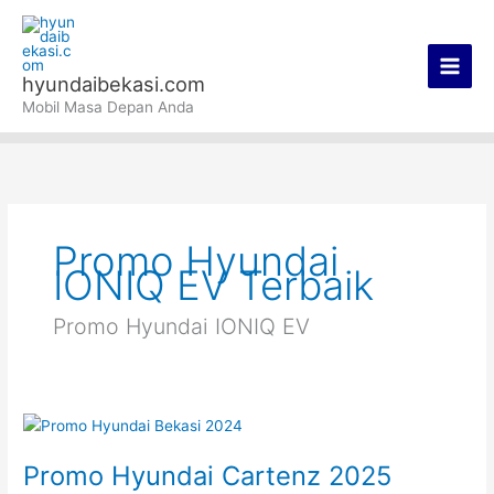
Lewati
Main
ke
Men
konten
hyundaibekasi.com
Mobil Masa Depan Anda
Promo Hyundai
IONIQ EV Terbaik
Promo Hyundai IONIQ EV
Promo
Hyundai
Promo Hyundai Cartenz 2025
Cartenz