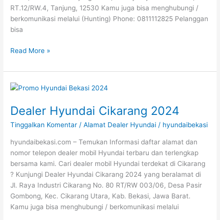
RT.12/RW.4, Tanjung, 12530 Kamu juga bisa menghubungi /
berkomunikasi melalui (Hunting) Phone: 0811112825 Pelanggan
bisa
Read More »
Dealer
Hyundai
Dealer Hyundai Cikarang 2024
Cikarang
2024
Tinggalkan Komentar
/
Alamat Dealer Hyundai
/
hyundaibekasi
hyundaibekasi.com – Temukan Informasi daftar alamat dan
nomor telepon dealer mobil Hyundai terbaru dan terlengkap
bersama kami. Cari dealer mobil Hyundai terdekat di Cikarang
? Kunjungi Dealer Hyundai Cikarang 2024 yang beralamat di
Jl. Raya Industri Cikarang No. 80 RT/RW 003/06, Desa Pasir
Gombong, Kec. Cikarang Utara, Kab. Bekasi, Jawa Barat.
Kamu juga bisa menghubungi / berkomunikasi melalui