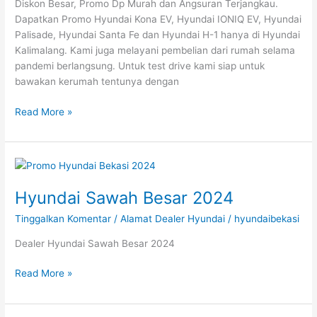
Diskon Besar, Promo Dp Murah dan Angsuran Terjangkau.
Dapatkan Promo Hyundai Kona EV, Hyundai IONIQ EV, Hyundai
Palisade, Hyundai Santa Fe dan Hyundai H-1 hanya di Hyundai
Kalimalang. Kami juga melayani pembelian dari rumah selama
pandemi berlangsung. Untuk test drive kami siap untuk
bawakan kerumah tentunya dengan
Read More »
Hyundai
Sawah
Hyundai Sawah Besar 2024
Besar
2024
Tinggalkan Komentar
/
Alamat Dealer Hyundai
/
hyundaibekasi
Dealer Hyundai Sawah Besar 2024
Read More »