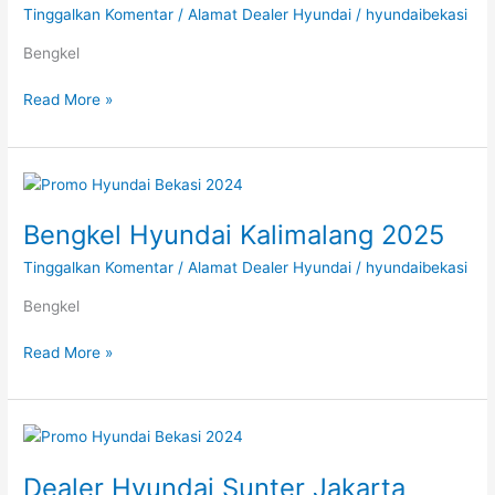
2025
Tinggalkan Komentar
/
Alamat Dealer Hyundai
/
hyundaibekasi
Bengkel
Read More »
Bengkel
Hyundai
Bengkel Hyundai Kalimalang 2025
Kalimalang
2025
Tinggalkan Komentar
/
Alamat Dealer Hyundai
/
hyundaibekasi
Bengkel
Read More »
Dealer
Hyundai
Dealer Hyundai Sunter Jakarta
Sunter