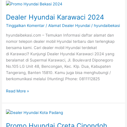
Dealer
Hyundai
Dealer Hyundai Karawaci 2024
Karawaci
2024
Tinggalkan Komentar
/
Alamat Dealer Hyundai
/
hyundaibekasi
hyundaibekasi.com – Temukan Informasi daftar alamat dan
nomor telepon dealer mobil Hyundai terbaru dan terlengkap
bersama kami. Cari dealer mobil Hyundai terdekat
di Karawaci? Kunjungi Dealer Hyundai Karawaci 2024 yang
beralamat di Supermal Karawaci, Jl. Boulevard Diponegoro
No.105 LG Unit 48, Bencongan, Kec. Klp. Dua, Kabupaten
Tangerang, Banten 15810. Kamu juga bisa menghubungi /
berkomunikasi melalui (Hunting) Phone: 0811112825
Read More »
Promo
Hyundai
Promo Hyundai Creta Cipondoh
Creta