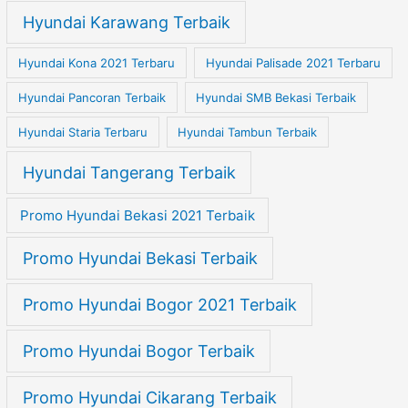
Hyundai Karawang Terbaik
Hyundai Kona 2021 Terbaru
Hyundai Palisade 2021 Terbaru
Hyundai Pancoran Terbaik
Hyundai SMB Bekasi Terbaik
Hyundai Staria Terbaru
Hyundai Tambun Terbaik
Hyundai Tangerang Terbaik
Promo Hyundai Bekasi 2021 Terbaik
Promo Hyundai Bekasi Terbaik
Promo Hyundai Bogor 2021 Terbaik
Promo Hyundai Bogor Terbaik
Promo Hyundai Cikarang Terbaik