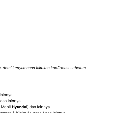
u, demi kenyamanan lakukan konfirmasi sebelum
lainnya
dan lainnya
i Mobil
Hyundai
) dan lainnya
angan & Klaim Asuransi) dan lainnya