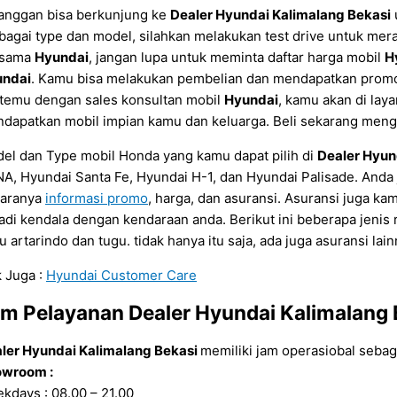
anggan bisa berkunjung ke
Dealer Hyundai Kalimalang Bekasi
bagai type dan model, silahkan melakukan test drive untuk m
rsama
Hyundai
, jangan lupa untuk meminta daftar harga mobil
H
undai
. Kamu bisa melakukan pembelian dan mendapatkan promo
temu dengan sales konsultan mobil
Hyundai
, kamu akan di lay
dapatkan mobil impian kamu dan keluarga. Beli sekarang men
el dan Type mobil Honda yang kamu dapat pilih di
Dealer Hyun
A, Hyundai Santa Fe, Hyundai H-1, dan Hyundai Palisade. Anda 
taranya
informasi promo
, harga, dan asuransi. Asuransi juga ka
jadi kendala dengan kendaraan anda. Berikut ini beberapa jenis
tu artarindo dan tugu. tidak hanya itu saja, ada juga asuransi l
 Juga :
Hyundai Customer Care
am Pelayanan
Dealer Hyundai Kalimalang 
ler Hyundai Kalimalang Bekasi
memiliki jam operasiobal sebaga
wroom :
kdays : 08.00 – 21.00