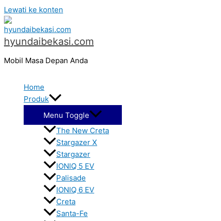
Lewati ke konten
hyundaibekasi.com
Mobil Masa Depan Anda
Home
Produk
Menu Toggle
The New Creta
Stargazer X
Stargazer
IONIQ 5 EV
Palisade
IONIQ 6 EV
Creta
Santa-Fe