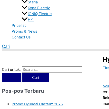
Staria
Kona Electric
IONIQ Electric
H-1
Pricelist
Promo & News
Contact Us
Cari
H
Tin
Cari untuk:
hyu
Pos-pos Terbaru
ter
Bek
men
Promo Hyundai Cartenz 2025