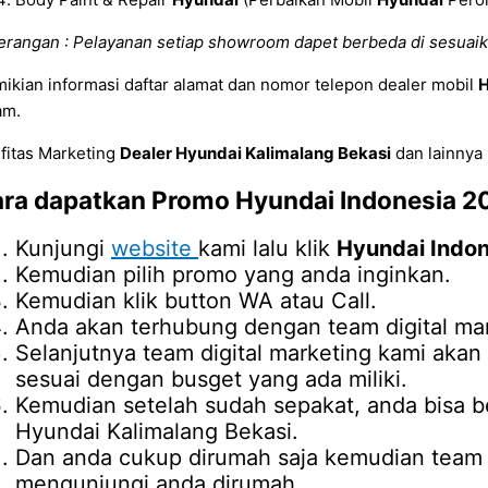
erangan : Pelayanan setiap showroom dapet berbeda di sesuaik
ikian informasi daftar alamat dan nomor telepon dealer mobil
H
am.
ifitas Marketing
Dealer Hyundai Kalimalang Bekasi
dan lainnya
ra dapatkan Promo
Hyundai Indonesia 2
Kunjungi
website
kami lalu klik
Hyundai Indo
Kemudian pilih promo yang anda inginkan.
Kemudian klik button WA atau Call.
Anda akan terhubung dengan team digital mar
Selanjutnya team digital marketing kami ak
sesuai dengan busget yang ada miliki.
Kemudian setelah sudah sepakat, anda bisa b
Hyundai Kalimalang Bekasi.
Dan anda cukup dirumah saja kemudian team d
mengunjungi anda dirumah.