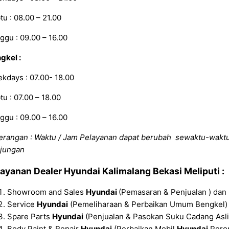
tu : 08.00 – 21.00
ggu : 09.00 – 16.00
gkel :
kdays : 07.00- 18.00
tu : 07.00 – 18.00
ggu : 09.00 – 16.00
erangan : Waktu / Jam Pelayanan dapat berubah sewaktu-wakt
jungan
layanan
Dealer Hyundai Kalimalang Bekasi
Meliputi :
Showroom and Sales
Hyundai
(Pemasaran & Penjualan ) dan 
Service
Hyundai
(Pemeliharaan & Perbaikan Umum Bengkel) 
Spare Parts
Hyundai
(Penjualan & Pasokan Suku Cadang Asl
Body Paint & Repair
Hyundai
(Perbaikan Mobil
Hyundai
Peror