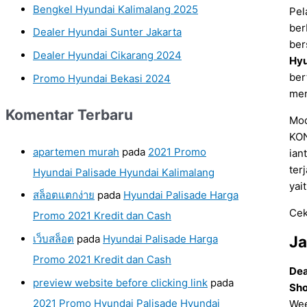
Bengkel Hyundai Kalimalang 2025
Pel
ber
Dealer Hyundai Sunter Jakarta
be
Dealer Hyundai Cikarang 2024
Hy
ber
Promo Hyundai Bekasi 2024
men
Komentar Terbaru
Mod
KON
apartemen murah
pada
2021 Promo
ian
ter
Hyundai Palisade Hyundai Kalimalang
yai
สล็อตแตกง่าย
pada
Hyundai Palisade Harga
Cek
Promo 2021 Kredit dan Cash
เว็บสล็อต
pada
Hyundai Palisade Harga
J
Promo 2021 Kredit dan Cash
Dea
preview website before clicking link
pada
Sho
2021 Promo Hyundai Palisade Hyundai
Wee