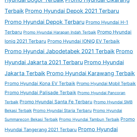
Terbaik
Promo Hyundai Depok 2021 Terbaru
Promo Hyundai Depok Terbaru
Promo Hyundai H-1
Terbaru
Promo Hyundai
Promo Hyundai Harapan Indah Terbaik
Ioniq 2021 Terbaru
Promo Hyundai IONIQ EV Terbaik
Promo Hyundai Jabodetabek 2021 Terbaik
Promo
Hyundai Jakarta 2021 Terbaru
Promo Hyundai
Jakarta Terbaik
Promo Hyundai Karawang Terbaik
Promo Hyundai Kona EV Terbaik
Promo Hyundai Mobil Terbaik
Promo Hyundai Palisade Terbaik
Promo Hyundai Pancoran
Promo Hyundai Santa Fe Terbaru
Terbaik
Promo Hyundai SMB
Bekasi Terbaik
Promo Hyundai Staria Terbaru
Promo Hyundai
Promo
Summarecon Bekasi Terbaik
Promo Hyundai Tambun Terbaik
Promo Hyundai
Hyundai Tangerang 2021 Terbaru