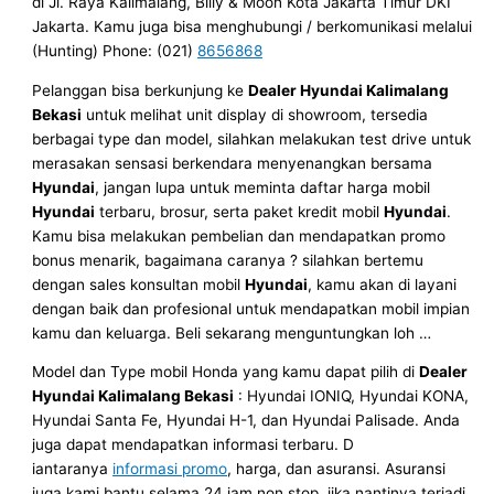
di Jl. Raya Kalimalang, Billy & Moon Kota Jakarta Timur DKI
Jakarta. Kamu juga bisa menghubungi / berkomunikasi melalui
(Hunting) Phone: (021)
8656868
Pelanggan bisa berkunjung ke
Dealer Hyundai Kalimalang
Bekasi
untuk melihat unit display di showroom, tersedia
berbagai type dan model, silahkan melakukan test drive untuk
merasakan sensasi berkendara menyenangkan bersama
Hyundai
, jangan lupa untuk meminta daftar harga mobil
Hyundai
terbaru, brosur, serta paket kredit mobil
Hyundai
.
Kamu bisa melakukan pembelian dan mendapatkan promo
bonus menarik, bagaimana caranya ? silahkan bertemu
dengan sales konsultan mobil
Hyundai
, kamu akan di layani
dengan baik dan profesional untuk mendapatkan mobil impian
kamu dan keluarga. Beli sekarang menguntungkan loh …
Model dan Type mobil Honda yang kamu dapat pilih di
Dealer
Hyundai Kalimalang Bekasi
: Hyundai IONIQ, Hyundai KONA,
Hyundai Santa Fe, Hyundai H-1, dan Hyundai Palisade. Anda
juga dapat mendapatkan informasi terbaru. D
iantaranya
informasi promo
, harga, dan asuransi. Asuransi
juga kami bantu selama 24 jam non stop, jika nantinya terjadi