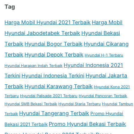
Tag
Harga Mobil Hyundai 2021 Terbaik
Harga Mobil
Hyundai Jabodetabek Terbaik
Hyundai Bekasi
Terbaik
Hyundai Bogor Terbaik
Hyundai Cikarang
Terbaik
Hyundai Depok Terbaik
Hyundai H-1 Terbaru
Hyundai Indonesia 2021
Hyundai Harapan Indah Terbaik
Terkini
Hyundai Indonesia Terkini
Hyundai Jakarta
Terbaik
Hyundai Karawang Terbaik
Hyundai Kona 2021
Terbaru
Hyundai Palisade 2021 Terbaru
Hyundai Pancoran Terbaik
Hyundai SMB Bekasi Terbaik
Hyundai Staria Terbaru
Hyundai Tambun
Hyundai Tangerang Terbaik
Promo Hyundai
Terbaik
Promo Hyundai Bekasi Terbaik
Bekasi 2021 Terbaik