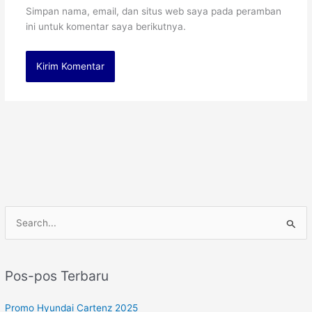
Simpan nama, email, dan situs web saya pada peramban
ini untuk komentar saya berikutnya.
C
a
r
Pos-pos Terbaru
i
u
Promo Hyundai Cartenz 2025