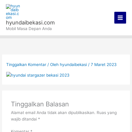
Lewati
Main
ke
Men
konten
hyundaibekasi.com
Mobil Masa Depan Anda
Tinggalkan Komentar
/ Oleh
hyundaibekasi
/
7 Maret 2023
Tinggalkan Balasan
Alamat email Anda tidak akan dipublikasikan.
Ruas yang
wajib ditandai
*
Komentar
*