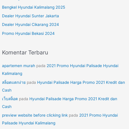
n
Bengkel Hyundai Kalimalang 2025
t
Dealer Hyundai Sunter Jakarta
u
Dealer Hyundai Cikarang 2024
k
Promo Hyundai Bekasi 2024
:
Komentar Terbaru
apartemen murah
pada
2021 Promo Hyundai Palisade Hyundai
Kalimalang
สล็อตแตกง่าย
pada
Hyundai Palisade Harga Promo 2021 Kredit dan
Cash
เว็บสล็อต
pada
Hyundai Palisade Harga Promo 2021 Kredit dan
Cash
preview website before clicking link
pada
2021 Promo Hyundai
Palisade Hyundai Kalimalang