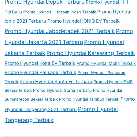
Promo Hyundai Depok Terbaru
Promo Hyundai H-1
Terbaru
Promo Hyundai
Promo Hyundai Harapan Indah Terbaik
Ioniq 2021 Terbaru
Promo Hyundai IONIQ EV Terbaik
Promo Hyundai Jabodetabek 2021 Terbaik
Promo
Hyundai Jakarta 2021 Terbaru
Promo Hyundai
Jakarta Terbaik
Promo Hyundai Karawang Terbaik
Promo Hyundai Kona EV Terbaik
Promo Hyundai Mobil Terbaik
Promo Hyundai Palisade Terbaik
Promo Hyundai Pancoran
Promo Hyundai Santa Fe Terbaru
Terbaik
Promo Hyundai SMB
Bekasi Terbaik
Promo Hyundai Staria Terbaru
Promo Hyundai
Promo
Summarecon Bekasi Terbaik
Promo Hyundai Tambun Terbaik
Promo Hyundai
Hyundai Tangerang 2021 Terbaru
Tangerang Terbaik