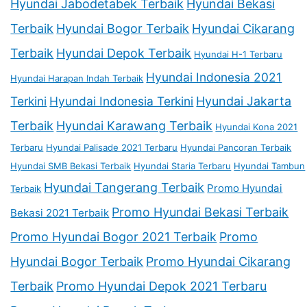
Hyundai Jabodetabek Terbaik
Hyundai Bekasi
Terbaik
Hyundai Bogor Terbaik
Hyundai Cikarang
Terbaik
Hyundai Depok Terbaik
Hyundai H-1 Terbaru
Hyundai Indonesia 2021
Hyundai Harapan Indah Terbaik
Terkini
Hyundai Indonesia Terkini
Hyundai Jakarta
Terbaik
Hyundai Karawang Terbaik
Hyundai Kona 2021
Terbaru
Hyundai Palisade 2021 Terbaru
Hyundai Pancoran Terbaik
Hyundai SMB Bekasi Terbaik
Hyundai Staria Terbaru
Hyundai Tambun
Hyundai Tangerang Terbaik
Promo Hyundai
Terbaik
Promo Hyundai Bekasi Terbaik
Bekasi 2021 Terbaik
Promo Hyundai Bogor 2021 Terbaik
Promo
Hyundai Bogor Terbaik
Promo Hyundai Cikarang
Terbaik
Promo Hyundai Depok 2021 Terbaru