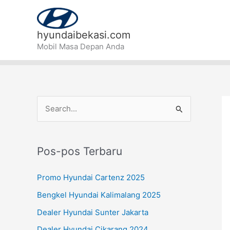
Lewati
ke
konten
hyundaibekasi.com
Mobil Masa Depan Anda
C
a
r
Pos-pos Terbaru
i
u
Promo Hyundai Cartenz 2025
n
Bengkel Hyundai Kalimalang 2025
t
Dealer Hyundai Sunter Jakarta
u
Dealer Hyundai Cikarang 2024