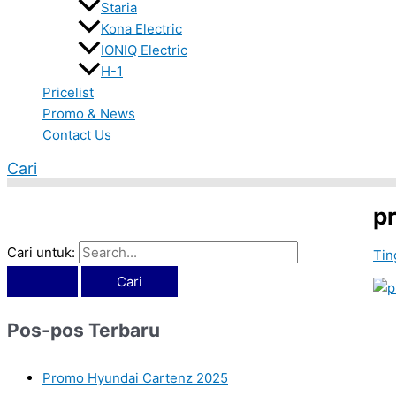
Staria
Kona Electric
IONIQ Electric
H-1
Pricelist
Promo & News
Contact Us
Cari
p
Cari untuk:
Tin
Pos-pos Terbaru
Promo Hyundai Cartenz 2025