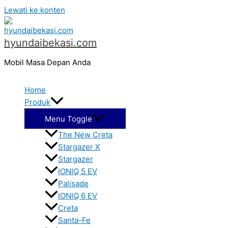
Lewati ke konten
hyundaibekasi.com
Mobil Masa Depan Anda
Home
Produk
Menu Toggle
The New Creta
Stargazer X
Stargazer
IONIQ 5 EV
Palisade
IONIQ 6 EV
Creta
Santa-Fe