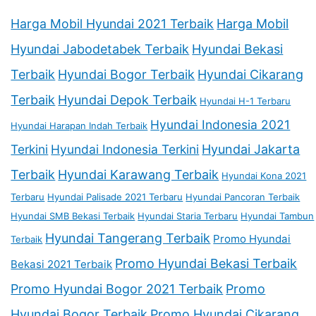
Harga Mobil Hyundai 2021 Terbaik
Harga Mobil
Hyundai Jabodetabek Terbaik
Hyundai Bekasi
Terbaik
Hyundai Bogor Terbaik
Hyundai Cikarang
Terbaik
Hyundai Depok Terbaik
Hyundai H-1 Terbaru
Hyundai Indonesia 2021
Hyundai Harapan Indah Terbaik
Terkini
Hyundai Indonesia Terkini
Hyundai Jakarta
Terbaik
Hyundai Karawang Terbaik
Hyundai Kona 2021
Terbaru
Hyundai Palisade 2021 Terbaru
Hyundai Pancoran Terbaik
Hyundai SMB Bekasi Terbaik
Hyundai Staria Terbaru
Hyundai Tambun
Hyundai Tangerang Terbaik
Promo Hyundai
Terbaik
Promo Hyundai Bekasi Terbaik
Bekasi 2021 Terbaik
Promo Hyundai Bogor 2021 Terbaik
Promo
Hyundai Bogor Terbaik
Promo Hyundai Cikarang