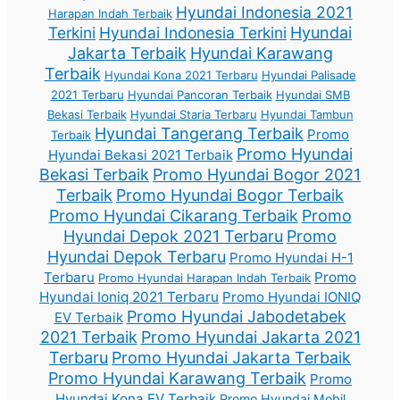
Hyundai Indonesia 2021
Harapan Indah Terbaik
Terkini
Hyundai Indonesia Terkini
Hyundai
Jakarta Terbaik
Hyundai Karawang
Terbaik
Hyundai Kona 2021 Terbaru
Hyundai Palisade
2021 Terbaru
Hyundai Pancoran Terbaik
Hyundai SMB
Bekasi Terbaik
Hyundai Staria Terbaru
Hyundai Tambun
Hyundai Tangerang Terbaik
Promo
Terbaik
Promo Hyundai
Hyundai Bekasi 2021 Terbaik
Bekasi Terbaik
Promo Hyundai Bogor 2021
Terbaik
Promo Hyundai Bogor Terbaik
Promo Hyundai Cikarang Terbaik
Promo
Hyundai Depok 2021 Terbaru
Promo
Hyundai Depok Terbaru
Promo Hyundai H-1
Terbaru
Promo
Promo Hyundai Harapan Indah Terbaik
Hyundai Ioniq 2021 Terbaru
Promo Hyundai IONIQ
Promo Hyundai Jabodetabek
EV Terbaik
2021 Terbaik
Promo Hyundai Jakarta 2021
Terbaru
Promo Hyundai Jakarta Terbaik
Promo Hyundai Karawang Terbaik
Promo
Hyundai Kona EV Terbaik
Promo Hyundai Mobil