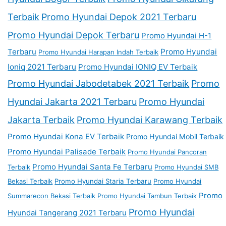
Terbaik
Promo Hyundai Depok 2021 Terbaru
Promo Hyundai Depok Terbaru
Promo Hyundai H-1
Terbaru
Promo Hyundai
Promo Hyundai Harapan Indah Terbaik
Ioniq 2021 Terbaru
Promo Hyundai IONIQ EV Terbaik
Promo Hyundai Jabodetabek 2021 Terbaik
Promo
Hyundai Jakarta 2021 Terbaru
Promo Hyundai
Jakarta Terbaik
Promo Hyundai Karawang Terbaik
Promo Hyundai Kona EV Terbaik
Promo Hyundai Mobil Terbaik
Promo Hyundai Palisade Terbaik
Promo Hyundai Pancoran
Promo Hyundai Santa Fe Terbaru
Terbaik
Promo Hyundai SMB
Bekasi Terbaik
Promo Hyundai Staria Terbaru
Promo Hyundai
Promo
Summarecon Bekasi Terbaik
Promo Hyundai Tambun Terbaik
Promo Hyundai
Hyundai Tangerang 2021 Terbaru