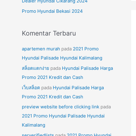
Dealer Hyundai Cikarang 2024
k
Promo Hyundai Bekasi 2024
:
Komentar Terbaru
apartemen murah
pada
2021 Promo
Hyundai Palisade Hyundai Kalimalang
สล็อตแตกง่าย
pada
Hyundai Palisade Harga
Promo 2021 Kredit dan Cash
เว็บสล็อต
pada
Hyundai Palisade Harga
Promo 2021 Kredit dan Cash
preview website before clicking link
pada
2021 Promo Hyundai Palisade Hyundai
Kalimalang
serverifiedlists
pada
2021 Promo Hyundai