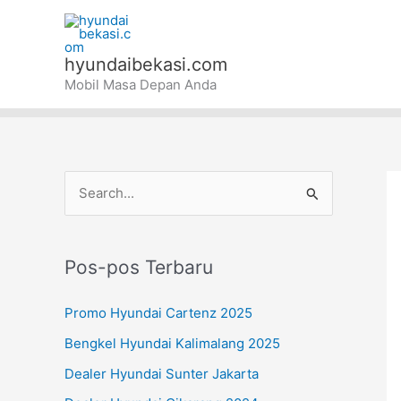
Lewati
ke
konten
hyundaibekasi.com
Mobil Masa Depan Anda
C
a
r
Pos-pos Terbaru
i
u
Promo Hyundai Cartenz 2025
n
Bengkel Hyundai Kalimalang 2025
t
Dealer Hyundai Sunter Jakarta
u