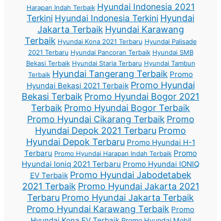
Hyundai Indonesia 2021
Harapan Indah Terbaik
Terkini
Hyundai Indonesia Terkini
Hyundai
Jakarta Terbaik
Hyundai Karawang
Terbaik
Hyundai Kona 2021 Terbaru
Hyundai Palisade
2021 Terbaru
Hyundai Pancoran Terbaik
Hyundai SMB
Bekasi Terbaik
Hyundai Staria Terbaru
Hyundai Tambun
Hyundai Tangerang Terbaik
Promo
Terbaik
Promo Hyundai
Hyundai Bekasi 2021 Terbaik
Bekasi Terbaik
Promo Hyundai Bogor 2021
Terbaik
Promo Hyundai Bogor Terbaik
Promo Hyundai Cikarang Terbaik
Promo
Hyundai Depok 2021 Terbaru
Promo
Hyundai Depok Terbaru
Promo Hyundai H-1
Terbaru
Promo
Promo Hyundai Harapan Indah Terbaik
Hyundai Ioniq 2021 Terbaru
Promo Hyundai IONIQ
Promo Hyundai Jabodetabek
EV Terbaik
2021 Terbaik
Promo Hyundai Jakarta 2021
Terbaru
Promo Hyundai Jakarta Terbaik
Promo Hyundai Karawang Terbaik
Promo
Hyundai Kona EV Terbaik
Promo Hyundai Mobil