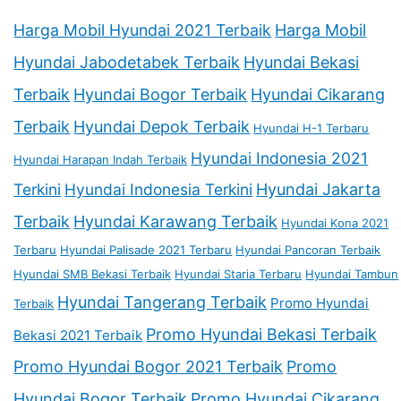
Harga Mobil Hyundai 2021 Terbaik
Harga Mobil
Hyundai Jabodetabek Terbaik
Hyundai Bekasi
Terbaik
Hyundai Bogor Terbaik
Hyundai Cikarang
Terbaik
Hyundai Depok Terbaik
Hyundai H-1 Terbaru
Hyundai Indonesia 2021
Hyundai Harapan Indah Terbaik
Terkini
Hyundai Indonesia Terkini
Hyundai Jakarta
Terbaik
Hyundai Karawang Terbaik
Hyundai Kona 2021
Terbaru
Hyundai Palisade 2021 Terbaru
Hyundai Pancoran Terbaik
Hyundai SMB Bekasi Terbaik
Hyundai Staria Terbaru
Hyundai Tambun
Hyundai Tangerang Terbaik
Promo Hyundai
Terbaik
Promo Hyundai Bekasi Terbaik
Bekasi 2021 Terbaik
Promo Hyundai Bogor 2021 Terbaik
Promo
Hyundai Bogor Terbaik
Promo Hyundai Cikarang