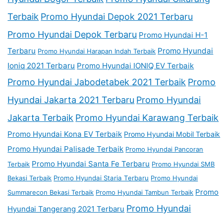
Terbaik
Promo Hyundai Depok 2021 Terbaru
Promo Hyundai Depok Terbaru
Promo Hyundai H-1
Terbaru
Promo Hyundai
Promo Hyundai Harapan Indah Terbaik
Ioniq 2021 Terbaru
Promo Hyundai IONIQ EV Terbaik
Promo Hyundai Jabodetabek 2021 Terbaik
Promo
Hyundai Jakarta 2021 Terbaru
Promo Hyundai
Jakarta Terbaik
Promo Hyundai Karawang Terbaik
Promo Hyundai Kona EV Terbaik
Promo Hyundai Mobil Terbaik
Promo Hyundai Palisade Terbaik
Promo Hyundai Pancoran
Promo Hyundai Santa Fe Terbaru
Terbaik
Promo Hyundai SMB
Bekasi Terbaik
Promo Hyundai Staria Terbaru
Promo Hyundai
Promo
Summarecon Bekasi Terbaik
Promo Hyundai Tambun Terbaik
Promo Hyundai
Hyundai Tangerang 2021 Terbaru