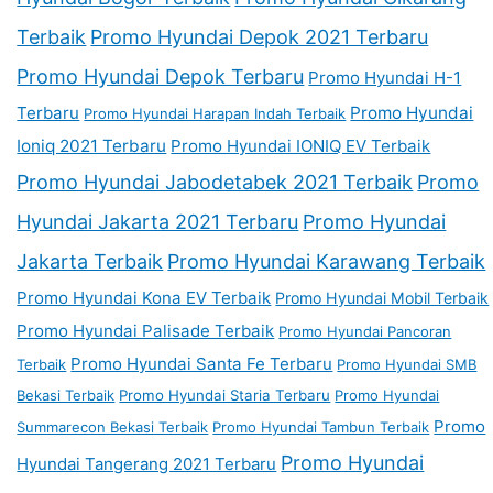
Terbaik
Promo Hyundai Depok 2021 Terbaru
Promo Hyundai Depok Terbaru
Promo Hyundai H-1
Terbaru
Promo Hyundai
Promo Hyundai Harapan Indah Terbaik
Ioniq 2021 Terbaru
Promo Hyundai IONIQ EV Terbaik
Promo Hyundai Jabodetabek 2021 Terbaik
Promo
Hyundai Jakarta 2021 Terbaru
Promo Hyundai
Jakarta Terbaik
Promo Hyundai Karawang Terbaik
Promo Hyundai Kona EV Terbaik
Promo Hyundai Mobil Terbaik
Promo Hyundai Palisade Terbaik
Promo Hyundai Pancoran
Promo Hyundai Santa Fe Terbaru
Terbaik
Promo Hyundai SMB
Bekasi Terbaik
Promo Hyundai Staria Terbaru
Promo Hyundai
Promo
Summarecon Bekasi Terbaik
Promo Hyundai Tambun Terbaik
Promo Hyundai
Hyundai Tangerang 2021 Terbaru