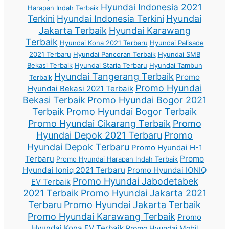
Hyundai Indonesia 2021
Harapan Indah Terbaik
Terkini
Hyundai Indonesia Terkini
Hyundai
Jakarta Terbaik
Hyundai Karawang
Terbaik
Hyundai Kona 2021 Terbaru
Hyundai Palisade
2021 Terbaru
Hyundai Pancoran Terbaik
Hyundai SMB
Bekasi Terbaik
Hyundai Staria Terbaru
Hyundai Tambun
Hyundai Tangerang Terbaik
Promo
Terbaik
Promo Hyundai
Hyundai Bekasi 2021 Terbaik
Bekasi Terbaik
Promo Hyundai Bogor 2021
Terbaik
Promo Hyundai Bogor Terbaik
Promo Hyundai Cikarang Terbaik
Promo
Hyundai Depok 2021 Terbaru
Promo
Hyundai Depok Terbaru
Promo Hyundai H-1
Terbaru
Promo
Promo Hyundai Harapan Indah Terbaik
Hyundai Ioniq 2021 Terbaru
Promo Hyundai IONIQ
Promo Hyundai Jabodetabek
EV Terbaik
2021 Terbaik
Promo Hyundai Jakarta 2021
Terbaru
Promo Hyundai Jakarta Terbaik
Promo Hyundai Karawang Terbaik
Promo
Hyundai Kona EV Terbaik
Promo Hyundai Mobil