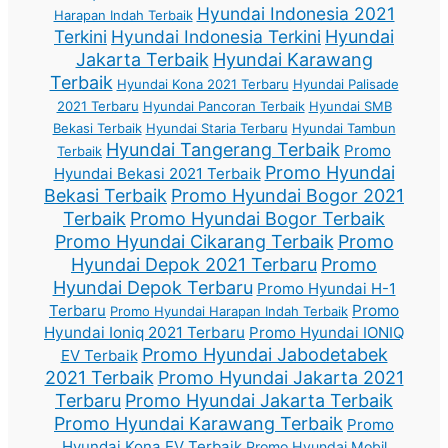
Hyundai Indonesia 2021
Harapan Indah Terbaik
Terkini
Hyundai Indonesia Terkini
Hyundai
Jakarta Terbaik
Hyundai Karawang
Terbaik
Hyundai Kona 2021 Terbaru
Hyundai Palisade
2021 Terbaru
Hyundai Pancoran Terbaik
Hyundai SMB
Bekasi Terbaik
Hyundai Staria Terbaru
Hyundai Tambun
Hyundai Tangerang Terbaik
Promo
Terbaik
Promo Hyundai
Hyundai Bekasi 2021 Terbaik
Bekasi Terbaik
Promo Hyundai Bogor 2021
Terbaik
Promo Hyundai Bogor Terbaik
Promo Hyundai Cikarang Terbaik
Promo
Hyundai Depok 2021 Terbaru
Promo
Hyundai Depok Terbaru
Promo Hyundai H-1
Terbaru
Promo
Promo Hyundai Harapan Indah Terbaik
Hyundai Ioniq 2021 Terbaru
Promo Hyundai IONIQ
Promo Hyundai Jabodetabek
EV Terbaik
2021 Terbaik
Promo Hyundai Jakarta 2021
Terbaru
Promo Hyundai Jakarta Terbaik
Promo Hyundai Karawang Terbaik
Promo
Hyundai Kona EV Terbaik
Promo Hyundai Mobil