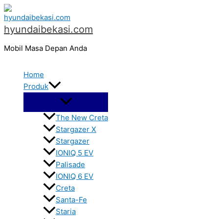
Menu
Lewati
C
Toggle
ke
a
hyundaibekasi.com
konten
r
Mobil Masa Depan Anda
i
u
Home
n
Produk
t
u
The New Creta
k
Stargazer X
:
Stargazer
IONIQ 5 EV
Palisade
IONIQ 6 EV
Creta
Santa-Fe
Staria