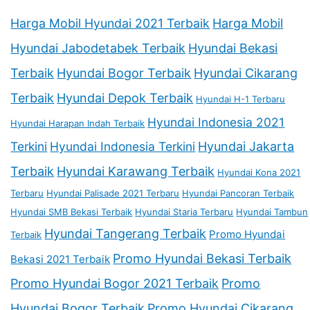
Harga Mobil Hyundai 2021 Terbaik
Harga Mobil
Hyundai Jabodetabek Terbaik
Hyundai Bekasi
Terbaik
Hyundai Bogor Terbaik
Hyundai Cikarang
Terbaik
Hyundai Depok Terbaik
Hyundai H-1 Terbaru
Hyundai Indonesia 2021
Hyundai Harapan Indah Terbaik
Terkini
Hyundai Indonesia Terkini
Hyundai Jakarta
Terbaik
Hyundai Karawang Terbaik
Hyundai Kona 2021
Terbaru
Hyundai Palisade 2021 Terbaru
Hyundai Pancoran Terbaik
Hyundai SMB Bekasi Terbaik
Hyundai Staria Terbaru
Hyundai Tambun
Hyundai Tangerang Terbaik
Promo Hyundai
Terbaik
Promo Hyundai Bekasi Terbaik
Bekasi 2021 Terbaik
Promo Hyundai Bogor 2021 Terbaik
Promo
Hyundai Bogor Terbaik
Promo Hyundai Cikarang