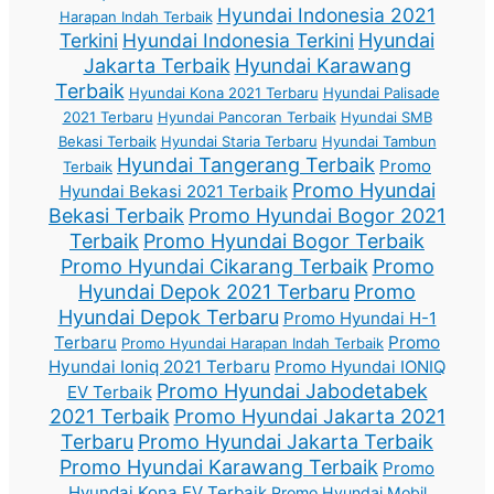
Hyundai Indonesia 2021
Harapan Indah Terbaik
Terkini
Hyundai Indonesia Terkini
Hyundai
Jakarta Terbaik
Hyundai Karawang
Terbaik
Hyundai Kona 2021 Terbaru
Hyundai Palisade
2021 Terbaru
Hyundai Pancoran Terbaik
Hyundai SMB
Bekasi Terbaik
Hyundai Staria Terbaru
Hyundai Tambun
Hyundai Tangerang Terbaik
Promo
Terbaik
Promo Hyundai
Hyundai Bekasi 2021 Terbaik
Bekasi Terbaik
Promo Hyundai Bogor 2021
Terbaik
Promo Hyundai Bogor Terbaik
Promo Hyundai Cikarang Terbaik
Promo
Hyundai Depok 2021 Terbaru
Promo
Hyundai Depok Terbaru
Promo Hyundai H-1
Terbaru
Promo
Promo Hyundai Harapan Indah Terbaik
Hyundai Ioniq 2021 Terbaru
Promo Hyundai IONIQ
Promo Hyundai Jabodetabek
EV Terbaik
2021 Terbaik
Promo Hyundai Jakarta 2021
Terbaru
Promo Hyundai Jakarta Terbaik
Promo Hyundai Karawang Terbaik
Promo
Hyundai Kona EV Terbaik
Promo Hyundai Mobil