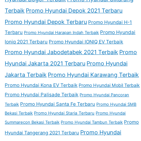
Terbaik
Promo Hyundai Depok 2021 Terbaru
Promo Hyundai Depok Terbaru
Promo Hyundai H-1
Terbaru
Promo Hyundai
Promo Hyundai Harapan Indah Terbaik
Ioniq 2021 Terbaru
Promo Hyundai IONIQ EV Terbaik
Promo Hyundai Jabodetabek 2021 Terbaik
Promo
Hyundai Jakarta 2021 Terbaru
Promo Hyundai
Jakarta Terbaik
Promo Hyundai Karawang Terbaik
Promo Hyundai Kona EV Terbaik
Promo Hyundai Mobil Terbaik
Promo Hyundai Palisade Terbaik
Promo Hyundai Pancoran
Promo Hyundai Santa Fe Terbaru
Terbaik
Promo Hyundai SMB
Bekasi Terbaik
Promo Hyundai Staria Terbaru
Promo Hyundai
Promo
Summarecon Bekasi Terbaik
Promo Hyundai Tambun Terbaik
Promo Hyundai
Hyundai Tangerang 2021 Terbaru