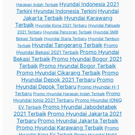
Hyundai Indonesia 2021
Harapan Indah Terbaik
Terkini
Hyundai Indonesia Terkini
Hyundai
Jakarta Terbaik
Hyundai Karawang
Terbaik
Hyundai Kona 2021 Terbaru
Hyundai Palisade
2021 Terbaru
Hyundai Pancoran Terbaik
Hyundai SMB
Bekasi Terbaik
Hyundai Staria Terbaru
Hyundai Tambun
Hyundai Tangerang Terbaik
Promo
Terbaik
Promo Hyundai
Hyundai Bekasi 2021 Terbaik
Bekasi Terbaik
Promo Hyundai Bogor 2021
Terbaik
Promo Hyundai Bogor Terbaik
Promo Hyundai Cikarang Terbaik
Promo
Hyundai Depok 2021 Terbaru
Promo
Hyundai Depok Terbaru
Promo Hyundai H-1
Terbaru
Promo
Promo Hyundai Harapan Indah Terbaik
Hyundai Ioniq 2021 Terbaru
Promo Hyundai IONIQ
Promo Hyundai Jabodetabek
EV Terbaik
2021 Terbaik
Promo Hyundai Jakarta 2021
Terbaru
Promo Hyundai Jakarta Terbaik
Promo Hyundai Karawang Terbaik
Promo
Hyundai Kona EV Terbaik
Promo Hyundai Mobil