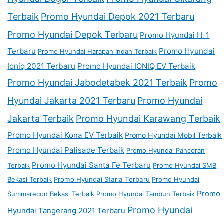
Terbaik
Promo Hyundai Depok 2021 Terbaru
Promo Hyundai Depok Terbaru
Promo Hyundai H-1
Terbaru
Promo Hyundai
Promo Hyundai Harapan Indah Terbaik
Ioniq 2021 Terbaru
Promo Hyundai IONIQ EV Terbaik
Promo Hyundai Jabodetabek 2021 Terbaik
Promo
Hyundai Jakarta 2021 Terbaru
Promo Hyundai
Jakarta Terbaik
Promo Hyundai Karawang Terbaik
Promo Hyundai Kona EV Terbaik
Promo Hyundai Mobil Terbaik
Promo Hyundai Palisade Terbaik
Promo Hyundai Pancoran
Promo Hyundai Santa Fe Terbaru
Terbaik
Promo Hyundai SMB
Bekasi Terbaik
Promo Hyundai Staria Terbaru
Promo Hyundai
Promo
Summarecon Bekasi Terbaik
Promo Hyundai Tambun Terbaik
Promo Hyundai
Hyundai Tangerang 2021 Terbaru