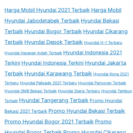
Harga Mobil Hyundai 2021 Terbaik
Harga Mobil
Hyundai Jabodetabek Terbaik
Hyundai Bekasi
Terbaik
Hyundai Bogor Terbaik
Hyundai Cikarang
Terbaik
Hyundai Depok Terbaik
Hyundai H-1 Terbaru
Hyundai Indonesia 2021
Hyundai Harapan Indah Terbaik
Terkini
Hyundai Indonesia Terkini
Hyundai Jakarta
Terbaik
Hyundai Karawang Terbaik
Hyundai Kona 2021
Terbaru
Hyundai Palisade 2021 Terbaru
Hyundai Pancoran Terbaik
Hyundai SMB Bekasi Terbaik
Hyundai Staria Terbaru
Hyundai Tambun
Hyundai Tangerang Terbaik
Promo Hyundai
Terbaik
Promo Hyundai Bekasi Terbaik
Bekasi 2021 Terbaik
Promo Hyundai Bogor 2021 Terbaik
Promo
Hyundai Bogor Terbaik
Promo Hyundai Cikarang