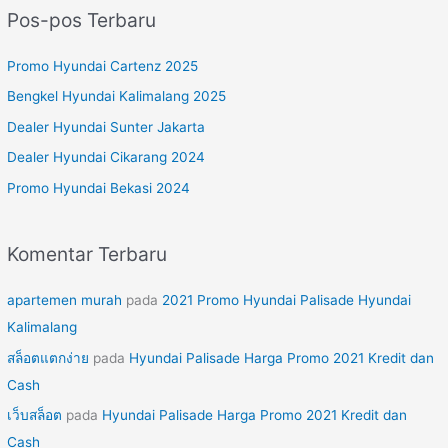
r
Pos-pos Terbaru
i
u
Promo Hyundai Cartenz 2025
n
Bengkel Hyundai Kalimalang 2025
t
Dealer Hyundai Sunter Jakarta
u
Dealer Hyundai Cikarang 2024
k
Promo Hyundai Bekasi 2024
:
Komentar Terbaru
apartemen murah
pada
2021 Promo Hyundai Palisade Hyundai
Kalimalang
สล็อตแตกง่าย
pada
Hyundai Palisade Harga Promo 2021 Kredit dan
Cash
เว็บสล็อต
pada
Hyundai Palisade Harga Promo 2021 Kredit dan
Cash