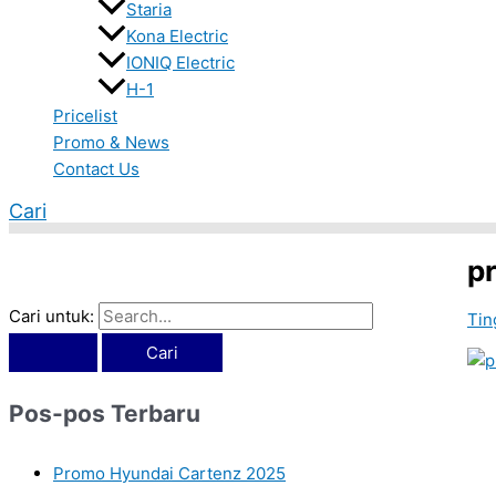
Staria
Kona Electric
IONIQ Electric
H-1
Pricelist
Promo & News
Contact Us
Cari
p
Cari untuk:
Tin
Pos-pos Terbaru
Promo Hyundai Cartenz 2025