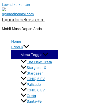
Lewati ke konten
hyundaibekasi.com
Mobil Masa Depan Anda
Home
Produk
Menu Toggle
The New Creta
Stargazer X
Stargazer
IONIQ 5 EV
Palisade
IONIQ 6 EV
Creta
Santa-Fe