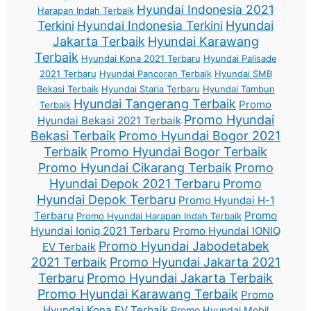
Hyundai Indonesia 2021
Harapan Indah Terbaik
Terkini
Hyundai Indonesia Terkini
Hyundai
Jakarta Terbaik
Hyundai Karawang
Terbaik
Hyundai Kona 2021 Terbaru
Hyundai Palisade
2021 Terbaru
Hyundai Pancoran Terbaik
Hyundai SMB
Bekasi Terbaik
Hyundai Staria Terbaru
Hyundai Tambun
Hyundai Tangerang Terbaik
Promo
Terbaik
Promo Hyundai
Hyundai Bekasi 2021 Terbaik
Bekasi Terbaik
Promo Hyundai Bogor 2021
Terbaik
Promo Hyundai Bogor Terbaik
Promo Hyundai Cikarang Terbaik
Promo
Hyundai Depok 2021 Terbaru
Promo
Hyundai Depok Terbaru
Promo Hyundai H-1
Terbaru
Promo
Promo Hyundai Harapan Indah Terbaik
Hyundai Ioniq 2021 Terbaru
Promo Hyundai IONIQ
Promo Hyundai Jabodetabek
EV Terbaik
2021 Terbaik
Promo Hyundai Jakarta 2021
Terbaru
Promo Hyundai Jakarta Terbaik
Promo Hyundai Karawang Terbaik
Promo
Hyundai Kona EV Terbaik
Promo Hyundai Mobil