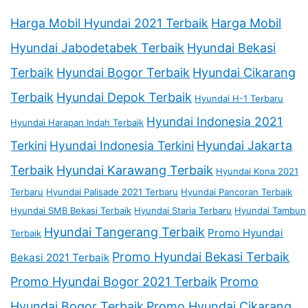
Harga Mobil Hyundai 2021 Terbaik
Harga Mobil
Hyundai Jabodetabek Terbaik
Hyundai Bekasi
Terbaik
Hyundai Bogor Terbaik
Hyundai Cikarang
Terbaik
Hyundai Depok Terbaik
Hyundai H-1 Terbaru
Hyundai Indonesia 2021
Hyundai Harapan Indah Terbaik
Terkini
Hyundai Indonesia Terkini
Hyundai Jakarta
Terbaik
Hyundai Karawang Terbaik
Hyundai Kona 2021
Terbaru
Hyundai Palisade 2021 Terbaru
Hyundai Pancoran Terbaik
Hyundai SMB Bekasi Terbaik
Hyundai Staria Terbaru
Hyundai Tambun
Hyundai Tangerang Terbaik
Promo Hyundai
Terbaik
Promo Hyundai Bekasi Terbaik
Bekasi 2021 Terbaik
Promo Hyundai Bogor 2021 Terbaik
Promo
Hyundai Bogor Terbaik
Promo Hyundai Cikarang