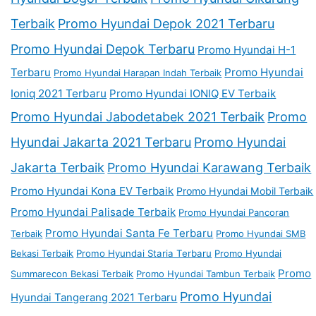
Terbaik
Promo Hyundai Depok 2021 Terbaru
Promo Hyundai Depok Terbaru
Promo Hyundai H-1
Terbaru
Promo Hyundai
Promo Hyundai Harapan Indah Terbaik
Ioniq 2021 Terbaru
Promo Hyundai IONIQ EV Terbaik
Promo Hyundai Jabodetabek 2021 Terbaik
Promo
Hyundai Jakarta 2021 Terbaru
Promo Hyundai
Jakarta Terbaik
Promo Hyundai Karawang Terbaik
Promo Hyundai Kona EV Terbaik
Promo Hyundai Mobil Terbaik
Promo Hyundai Palisade Terbaik
Promo Hyundai Pancoran
Promo Hyundai Santa Fe Terbaru
Terbaik
Promo Hyundai SMB
Bekasi Terbaik
Promo Hyundai Staria Terbaru
Promo Hyundai
Promo
Summarecon Bekasi Terbaik
Promo Hyundai Tambun Terbaik
Promo Hyundai
Hyundai Tangerang 2021 Terbaru