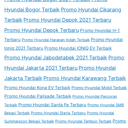
Hyundai Bogor Terbaik
Promo Hyundai Cikarang
Terbaik
Promo Hyundai Depok 2021 Terbaru
Promo Hyundai Depok Terbaru
Promo Hyundai H-1
Terbaru
Promo Hyundai
Promo Hyundai Harapan Indah Terbaik
Ioniq 2021 Terbaru
Promo Hyundai IONIQ EV Terbaik
Promo Hyundai Jabodetabek 2021 Terbaik
Promo
Hyundai Jakarta 2021 Terbaru
Promo Hyundai
Jakarta Terbaik
Promo Hyundai Karawang Terbaik
Promo Hyundai Kona EV Terbaik
Promo Hyundai Mobil Terbaik
Promo Hyundai Palisade Terbaik
Promo Hyundai Pancoran
Promo Hyundai Santa Fe Terbaru
Terbaik
Promo Hyundai SMB
Bekasi Terbaik
Promo Hyundai Staria Terbaru
Promo Hyundai
Promo
Summarecon Bekasi Terbaik
Promo Hyundai Tambun Terbaik