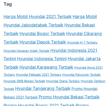
Tag
Harga Mobil Hyundai 2021 Terbaik
Harga Mobil
Hyundai Jabodetabek Terbaik
Hyundai Bekasi
Terbaik
Hyundai Bogor Terbaik
Hyundai Cikarang
Terbaik
Hyundai Depok Terbaik
Hyundai H-1 Terbaru
Hyundai Indonesia 2021
Hyundai Harapan Indah Terbaik
Terkini
Hyundai Indonesia Terkini
Hyundai Jakarta
Terbaik
Hyundai Karawang Terbaik
Hyundai Kona 2021
Terbaru
Hyundai Palisade 2021 Terbaru
Hyundai Pancoran Terbaik
Hyundai SMB Bekasi Terbaik
Hyundai Staria Terbaru
Hyundai Tambun
Hyundai Tangerang Terbaik
Promo Hyundai
Terbaik
Promo Hyundai Bekasi Terbaik
Bekasi 2021 Terbaik
Promo Hyundai Bogor 2021 Terbaik
Promo