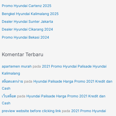
u
Promo Hyundai Cartenz 2025
n
Bengkel Hyundai Kalimalang 2025
t
Dealer Hyundai Sunter Jakarta
u
Dealer Hyundai Cikarang 2024
k
Promo Hyundai Bekasi 2024
:
Komentar Terbaru
apartemen murah
pada
2021 Promo Hyundai Palisade Hyundai
Kalimalang
สล็อตแตกง่าย
pada
Hyundai Palisade Harga Promo 2021 Kredit dan
Cash
เว็บสล็อต
pada
Hyundai Palisade Harga Promo 2021 Kredit dan
Cash
preview website before clicking link
pada
2021 Promo Hyundai