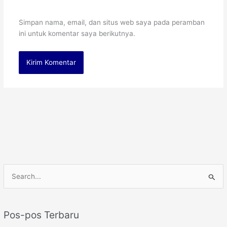
Simpan nama, email, dan situs web saya pada peramban
ini untuk komentar saya berikutnya.
C
a
r
Pos-pos Terbaru
i