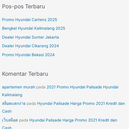
r
Pos-pos Terbaru
i
u
Promo Hyundai Cartenz 2025
n
Bengkel Hyundai Kalimalang 2025
t
Dealer Hyundai Sunter Jakarta
u
Dealer Hyundai Cikarang 2024
k
Promo Hyundai Bekasi 2024
:
Komentar Terbaru
apartemen murah
pada
2021 Promo Hyundai Palisade Hyundai
Kalimalang
สล็อตแตกง่าย
pada
Hyundai Palisade Harga Promo 2021 Kredit dan
Cash
เว็บสล็อต
pada
Hyundai Palisade Harga Promo 2021 Kredit dan
Cash