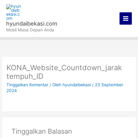
Lewati
Main
ke
Men
konten
hyundaibekasi.com
Mobil Masa Depan Anda
KONA_Website_Countdown_jarak
tempuh_ID
Tinggalkan Komentar
/ Oleh
hyundaibekasi
/
23 September
2024
Tinggalkan Balasan