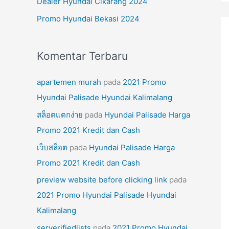
Dealer Hyundai Cikarang 2024
k
Promo Hyundai Bekasi 2024
:
Komentar Terbaru
apartemen murah
pada
2021 Promo
Hyundai Palisade Hyundai Kalimalang
สล็อตแตกง่าย
pada
Hyundai Palisade Harga
Promo 2021 Kredit dan Cash
เว็บสล็อต
pada
Hyundai Palisade Harga
Promo 2021 Kredit dan Cash
preview website before clicking link
pada
2021 Promo Hyundai Palisade Hyundai
Kalimalang
serverifiedlists
pada
2021 Promo Hyundai