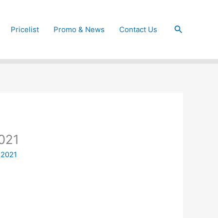
Cari
Pricelist
Promo & News
Contact Us
021
 2021