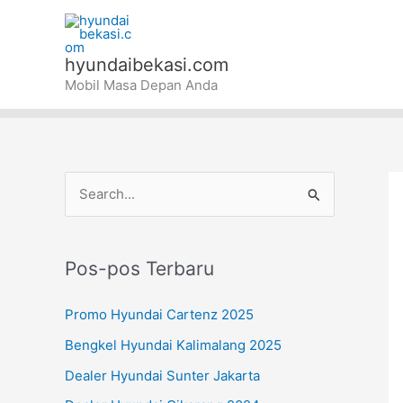
Lewati
ke
konten
hyundaibekasi.com
Mobil Masa Depan Anda
C
a
r
Pos-pos Terbaru
i
u
Promo Hyundai Cartenz 2025
n
Bengkel Hyundai Kalimalang 2025
t
Dealer Hyundai Sunter Jakarta
u