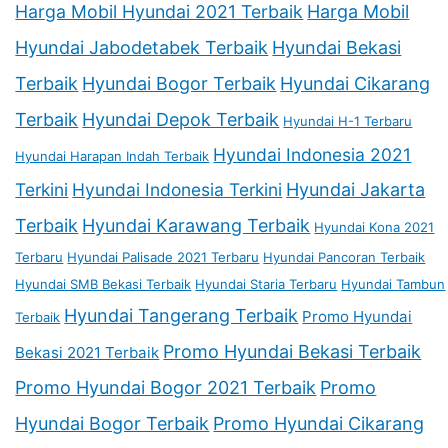
Harga Mobil Hyundai 2021 Terbaik
Harga Mobil
Hyundai Jabodetabek Terbaik
Hyundai Bekasi
Terbaik
Hyundai Bogor Terbaik
Hyundai Cikarang
Terbaik
Hyundai Depok Terbaik
Hyundai H-1 Terbaru
Hyundai Indonesia 2021
Hyundai Harapan Indah Terbaik
Terkini
Hyundai Indonesia Terkini
Hyundai Jakarta
Terbaik
Hyundai Karawang Terbaik
Hyundai Kona 2021
Terbaru
Hyundai Palisade 2021 Terbaru
Hyundai Pancoran Terbaik
Hyundai SMB Bekasi Terbaik
Hyundai Staria Terbaru
Hyundai Tambun
Hyundai Tangerang Terbaik
Promo Hyundai
Terbaik
Promo Hyundai Bekasi Terbaik
Bekasi 2021 Terbaik
Promo Hyundai Bogor 2021 Terbaik
Promo
Hyundai Bogor Terbaik
Promo Hyundai Cikarang