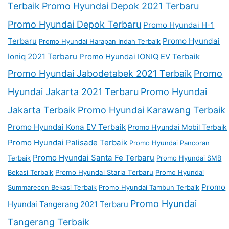
Terbaik
Promo Hyundai Depok 2021 Terbaru
Promo Hyundai Depok Terbaru
Promo Hyundai H-1
Terbaru
Promo Hyundai
Promo Hyundai Harapan Indah Terbaik
Ioniq 2021 Terbaru
Promo Hyundai IONIQ EV Terbaik
Promo Hyundai Jabodetabek 2021 Terbaik
Promo
Hyundai Jakarta 2021 Terbaru
Promo Hyundai
Jakarta Terbaik
Promo Hyundai Karawang Terbaik
Promo Hyundai Kona EV Terbaik
Promo Hyundai Mobil Terbaik
Promo Hyundai Palisade Terbaik
Promo Hyundai Pancoran
Promo Hyundai Santa Fe Terbaru
Terbaik
Promo Hyundai SMB
Bekasi Terbaik
Promo Hyundai Staria Terbaru
Promo Hyundai
Promo
Summarecon Bekasi Terbaik
Promo Hyundai Tambun Terbaik
Promo Hyundai
Hyundai Tangerang 2021 Terbaru
Tangerang Terbaik