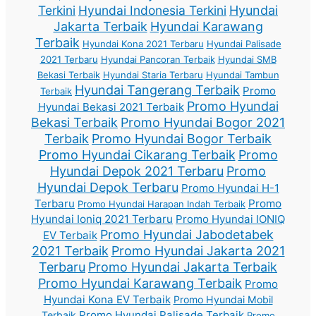
Terkini
Hyundai Indonesia Terkini
Hyundai
Jakarta Terbaik
Hyundai Karawang
Terbaik
Hyundai Kona 2021 Terbaru
Hyundai Palisade
2021 Terbaru
Hyundai Pancoran Terbaik
Hyundai SMB
Bekasi Terbaik
Hyundai Staria Terbaru
Hyundai Tambun
Hyundai Tangerang Terbaik
Promo
Terbaik
Promo Hyundai
Hyundai Bekasi 2021 Terbaik
Bekasi Terbaik
Promo Hyundai Bogor 2021
Terbaik
Promo Hyundai Bogor Terbaik
Promo Hyundai Cikarang Terbaik
Promo
Hyundai Depok 2021 Terbaru
Promo
Hyundai Depok Terbaru
Promo Hyundai H-1
Terbaru
Promo
Promo Hyundai Harapan Indah Terbaik
Hyundai Ioniq 2021 Terbaru
Promo Hyundai IONIQ
Promo Hyundai Jabodetabek
EV Terbaik
2021 Terbaik
Promo Hyundai Jakarta 2021
Terbaru
Promo Hyundai Jakarta Terbaik
Promo Hyundai Karawang Terbaik
Promo
Hyundai Kona EV Terbaik
Promo Hyundai Mobil
Promo Hyundai Palisade Terbaik
Terbaik
Promo