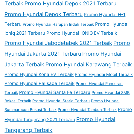
Terbaik
Promo Hyundai Depok 2021 Terbaru
Promo Hyundai Depok Terbaru
Promo Hyundai H-1
Terbaru
Promo Hyundai
Promo Hyundai Harapan Indah Terbaik
Ioniq 2021 Terbaru
Promo Hyundai IONIQ EV Terbaik
Promo Hyundai Jabodetabek 2021 Terbaik
Promo
Hyundai Jakarta 2021 Terbaru
Promo Hyundai
Jakarta Terbaik
Promo Hyundai Karawang Terbaik
Promo Hyundai Kona EV Terbaik
Promo Hyundai Mobil Terbaik
Promo Hyundai Palisade Terbaik
Promo Hyundai Pancoran
Promo Hyundai Santa Fe Terbaru
Terbaik
Promo Hyundai SMB
Bekasi Terbaik
Promo Hyundai Staria Terbaru
Promo Hyundai
Promo
Summarecon Bekasi Terbaik
Promo Hyundai Tambun Terbaik
Promo Hyundai
Hyundai Tangerang 2021 Terbaru
Tangerang Terbaik