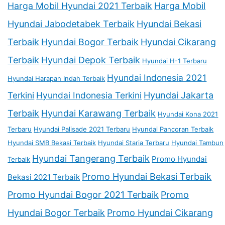
Harga Mobil Hyundai 2021 Terbaik
Harga Mobil
Hyundai Jabodetabek Terbaik
Hyundai Bekasi
Terbaik
Hyundai Bogor Terbaik
Hyundai Cikarang
Terbaik
Hyundai Depok Terbaik
Hyundai H-1 Terbaru
Hyundai Indonesia 2021
Hyundai Harapan Indah Terbaik
Terkini
Hyundai Indonesia Terkini
Hyundai Jakarta
Terbaik
Hyundai Karawang Terbaik
Hyundai Kona 2021
Terbaru
Hyundai Palisade 2021 Terbaru
Hyundai Pancoran Terbaik
Hyundai SMB Bekasi Terbaik
Hyundai Staria Terbaru
Hyundai Tambun
Hyundai Tangerang Terbaik
Promo Hyundai
Terbaik
Promo Hyundai Bekasi Terbaik
Bekasi 2021 Terbaik
Promo Hyundai Bogor 2021 Terbaik
Promo
Hyundai Bogor Terbaik
Promo Hyundai Cikarang