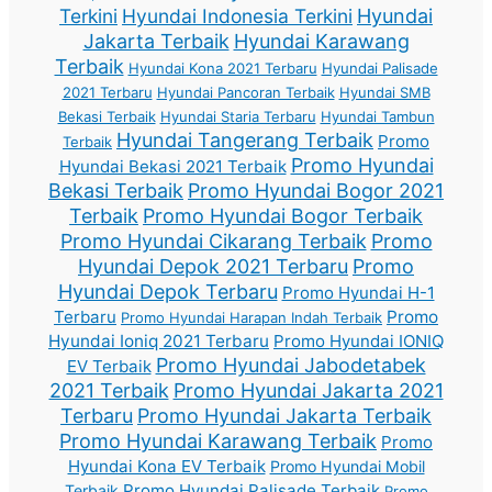
Terkini
Hyundai Indonesia Terkini
Hyundai
Jakarta Terbaik
Hyundai Karawang
Terbaik
Hyundai Kona 2021 Terbaru
Hyundai Palisade
2021 Terbaru
Hyundai Pancoran Terbaik
Hyundai SMB
Bekasi Terbaik
Hyundai Staria Terbaru
Hyundai Tambun
Hyundai Tangerang Terbaik
Promo
Terbaik
Promo Hyundai
Hyundai Bekasi 2021 Terbaik
Bekasi Terbaik
Promo Hyundai Bogor 2021
Terbaik
Promo Hyundai Bogor Terbaik
Promo Hyundai Cikarang Terbaik
Promo
Hyundai Depok 2021 Terbaru
Promo
Hyundai Depok Terbaru
Promo Hyundai H-1
Terbaru
Promo
Promo Hyundai Harapan Indah Terbaik
Hyundai Ioniq 2021 Terbaru
Promo Hyundai IONIQ
Promo Hyundai Jabodetabek
EV Terbaik
2021 Terbaik
Promo Hyundai Jakarta 2021
Terbaru
Promo Hyundai Jakarta Terbaik
Promo Hyundai Karawang Terbaik
Promo
Hyundai Kona EV Terbaik
Promo Hyundai Mobil
Promo Hyundai Palisade Terbaik
Terbaik
Promo