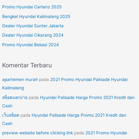
u
Promo Hyundai Cartenz 2025
n
Bengkel Hyundai Kalimalang 2025
t
Dealer Hyundai Sunter Jakarta
u
Dealer Hyundai Cikarang 2024
k
Promo Hyundai Bekasi 2024
:
Komentar Terbaru
apartemen murah
pada
2021 Promo Hyundai Palisade Hyundai
Kalimalang
สล็อตแตกง่าย
pada
Hyundai Palisade Harga Promo 2021 Kredit dan
Cash
เว็บสล็อต
pada
Hyundai Palisade Harga Promo 2021 Kredit dan
Cash
preview website before clicking link
pada
2021 Promo Hyundai