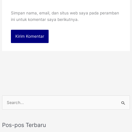
Simpan nama, email, dan situs web saya pada peramban
ini untuk komentar saya berikutnya.
C
a
r
Pos-pos Terbaru
i