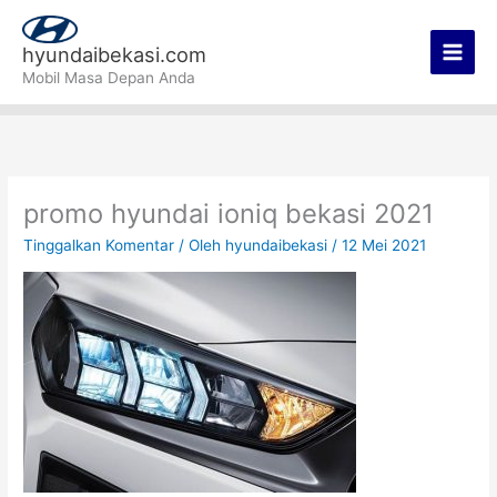
Lewati
Main
ke
hyundaibekasi.com
Men
konten
Mobil Masa Depan Anda
promo hyundai ioniq bekasi 2021
Tinggalkan Komentar
/ Oleh
hyundaibekasi
/
12 Mei 2021