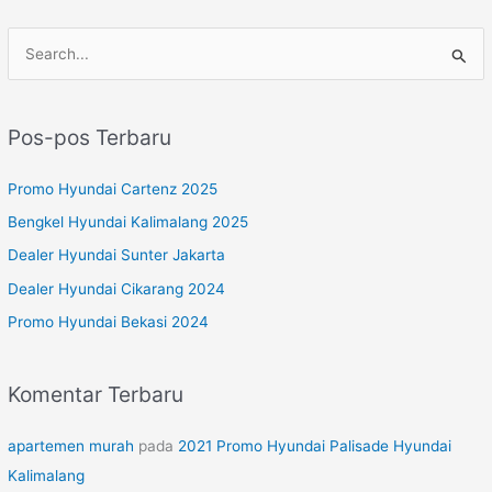
C
a
r
Pos-pos Terbaru
i
u
Promo Hyundai Cartenz 2025
n
Bengkel Hyundai Kalimalang 2025
t
Dealer Hyundai Sunter Jakarta
u
Dealer Hyundai Cikarang 2024
k
Promo Hyundai Bekasi 2024
:
Komentar Terbaru
apartemen murah
pada
2021 Promo Hyundai Palisade Hyundai
Kalimalang