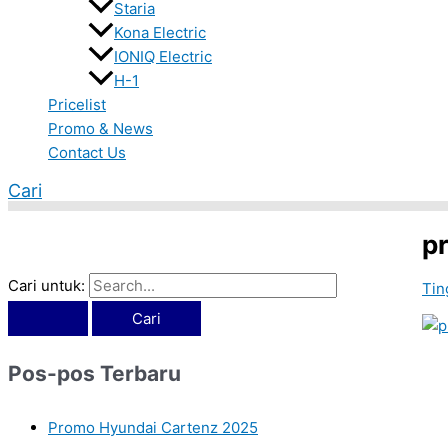
Staria
Kona Electric
IONIQ Electric
H-1
Pricelist
Promo & News
Contact Us
Cari
p
Cari untuk:
Tin
Pos-pos Terbaru
Promo Hyundai Cartenz 2025