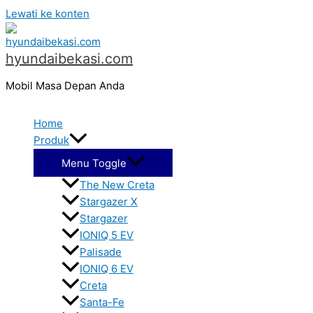
Lewati ke konten
hyundaibekasi.com
Mobil Masa Depan Anda
Home
Produk
Menu Toggle
The New Creta
Stargazer X
Stargazer
IONIQ 5 EV
Palisade
IONIQ 6 EV
Creta
Santa-Fe