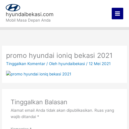
Lewati
Main
ke
hyundaibekasi.com
Men
konten
Mobil Masa Depan Anda
promo hyundai ioniq bekasi 2021
Tinggalkan Komentar
/ Oleh
hyundaibekasi
/
12 Mei 2021
Tinggalkan Balasan
Alamat email Anda tidak akan dipublikasikan.
Ruas yang
wajib ditandai
*
Komentar
*