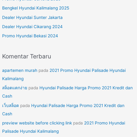
n
Bengkel Hyundai Kalimalang 2025
t
Dealer Hyundai Sunter Jakarta
u
Dealer Hyundai Cikarang 2024
k
Promo Hyundai Bekasi 2024
:
Komentar Terbaru
apartemen murah
pada
2021 Promo Hyundai Palisade Hyundai
Kalimalang
สล็อตแตกง่าย
pada
Hyundai Palisade Harga Promo 2021 Kredit dan
Cash
เว็บสล็อต
pada
Hyundai Palisade Harga Promo 2021 Kredit dan
Cash
preview website before clicking link
pada
2021 Promo Hyundai
Palisade Hyundai Kalimalang