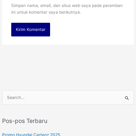
Simpan nama, email, dan situs web saya pada peramban
ini untuk komentar saya berikutnya.
C
a
r
Pos-pos Terbaru
i
u
Promo Hyundai Cartenz 2025