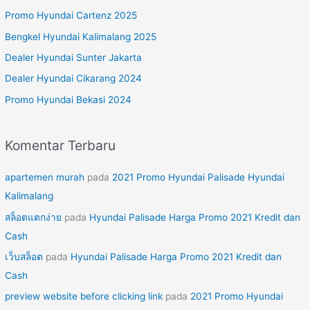
u
Promo Hyundai Cartenz 2025
n
Bengkel Hyundai Kalimalang 2025
t
Dealer Hyundai Sunter Jakarta
u
Dealer Hyundai Cikarang 2024
k
Promo Hyundai Bekasi 2024
:
Komentar Terbaru
apartemen murah
pada
2021 Promo Hyundai Palisade Hyundai
Kalimalang
สล็อตแตกง่าย
pada
Hyundai Palisade Harga Promo 2021 Kredit dan
Cash
เว็บสล็อต
pada
Hyundai Palisade Harga Promo 2021 Kredit dan
Cash
preview website before clicking link
pada
2021 Promo Hyundai