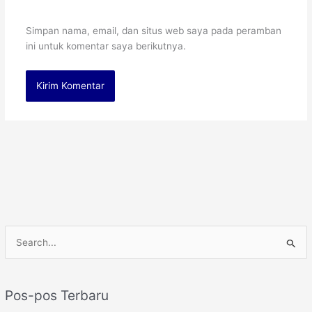
Simpan nama, email, dan situs web saya pada peramban
ini untuk komentar saya berikutnya.
C
a
r
Pos-pos Terbaru
i