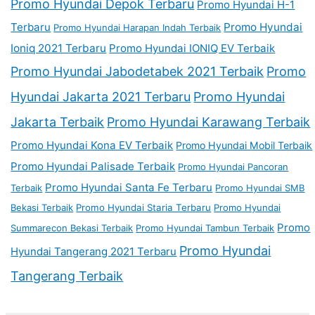
Promo Hyundai Depok Terbaru
Promo Hyundai H-1
Terbaru
Promo Hyundai
Promo Hyundai Harapan Indah Terbaik
Ioniq 2021 Terbaru
Promo Hyundai IONIQ EV Terbaik
Promo Hyundai Jabodetabek 2021 Terbaik
Promo
Hyundai Jakarta 2021 Terbaru
Promo Hyundai
Jakarta Terbaik
Promo Hyundai Karawang Terbaik
Promo Hyundai Kona EV Terbaik
Promo Hyundai Mobil Terbaik
Promo Hyundai Palisade Terbaik
Promo Hyundai Pancoran
Promo Hyundai Santa Fe Terbaru
Terbaik
Promo Hyundai SMB
Bekasi Terbaik
Promo Hyundai Staria Terbaru
Promo Hyundai
Promo
Summarecon Bekasi Terbaik
Promo Hyundai Tambun Terbaik
Promo Hyundai
Hyundai Tangerang 2021 Terbaru
Tangerang Terbaik