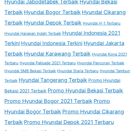
Hyundai Jabodetabek Terbaik
Hyundai Bekasi
Terbaik
Hyundai Bogor Terbaik
Hyundai Cikarang
Terbaik
Hyundai Depok Terbaik
Hyundai H-1 Terbaru
Hyundai Indonesia 2021
Hyundai Harapan Indah Terbaik
Terkini
Hyundai Indonesia Terkini
Hyundai Jakarta
Terbaik
Hyundai Karawang Terbaik
Hyundai Kona 2021
Terbaru
Hyundai Palisade 2021 Terbaru
Hyundai Pancoran Terbaik
Hyundai SMB Bekasi Terbaik
Hyundai Staria Terbaru
Hyundai Tambun
Hyundai Tangerang Terbaik
Promo Hyundai
Terbaik
Promo Hyundai Bekasi Terbaik
Bekasi 2021 Terbaik
Promo Hyundai Bogor 2021 Terbaik
Promo
Hyundai Bogor Terbaik
Promo Hyundai Cikarang
Terbaik
Promo Hyundai Depok 2021 Terbaru