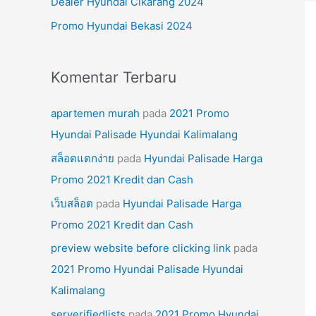
Dealer Hyundai Cikarang 2024
k
Promo Hyundai Bekasi 2024
:
Komentar Terbaru
apartemen murah
pada
2021 Promo
Hyundai Palisade Hyundai Kalimalang
สล็อตแตกง่าย
pada
Hyundai Palisade Harga
Promo 2021 Kredit dan Cash
เว็บสล็อต
pada
Hyundai Palisade Harga
Promo 2021 Kredit dan Cash
preview website before clicking link
pada
2021 Promo Hyundai Palisade Hyundai
Kalimalang
serverifiedlists
pada
2021 Promo Hyundai