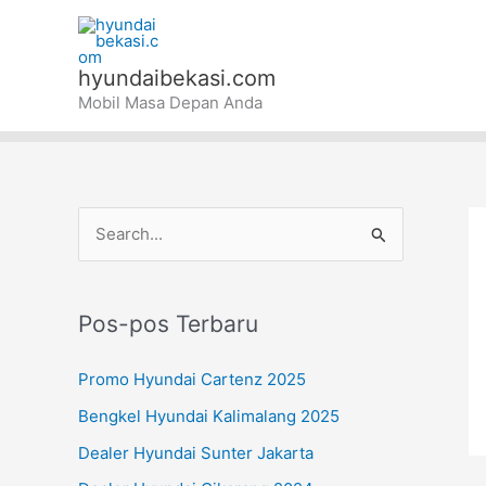
Lewati
ke
konten
hyundaibekasi.com
Mobil Masa Depan Anda
C
a
r
Pos-pos Terbaru
i
u
Promo Hyundai Cartenz 2025
n
Bengkel Hyundai Kalimalang 2025
t
Dealer Hyundai Sunter Jakarta
u