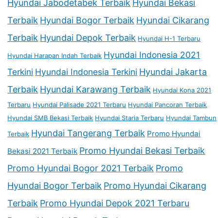
Hyundai Jabodetabek Terbaik
Hyundai Bekasi
Terbaik
Hyundai Bogor Terbaik
Hyundai Cikarang
Terbaik
Hyundai Depok Terbaik
Hyundai H-1 Terbaru
Hyundai Indonesia 2021
Hyundai Harapan Indah Terbaik
Terkini
Hyundai Indonesia Terkini
Hyundai Jakarta
Terbaik
Hyundai Karawang Terbaik
Hyundai Kona 2021
Terbaru
Hyundai Palisade 2021 Terbaru
Hyundai Pancoran Terbaik
Hyundai SMB Bekasi Terbaik
Hyundai Staria Terbaru
Hyundai Tambun
Hyundai Tangerang Terbaik
Promo Hyundai
Terbaik
Promo Hyundai Bekasi Terbaik
Bekasi 2021 Terbaik
Promo Hyundai Bogor 2021 Terbaik
Promo
Hyundai Bogor Terbaik
Promo Hyundai Cikarang
Terbaik
Promo Hyundai Depok 2021 Terbaru