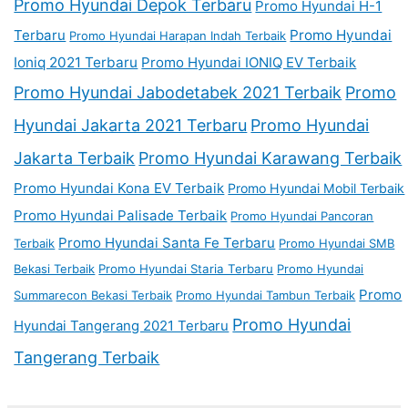
Promo Hyundai Depok Terbaru
Promo Hyundai H-1
Terbaru
Promo Hyundai
Promo Hyundai Harapan Indah Terbaik
Ioniq 2021 Terbaru
Promo Hyundai IONIQ EV Terbaik
Promo Hyundai Jabodetabek 2021 Terbaik
Promo
Hyundai Jakarta 2021 Terbaru
Promo Hyundai
Jakarta Terbaik
Promo Hyundai Karawang Terbaik
Promo Hyundai Kona EV Terbaik
Promo Hyundai Mobil Terbaik
Promo Hyundai Palisade Terbaik
Promo Hyundai Pancoran
Promo Hyundai Santa Fe Terbaru
Terbaik
Promo Hyundai SMB
Bekasi Terbaik
Promo Hyundai Staria Terbaru
Promo Hyundai
Promo
Summarecon Bekasi Terbaik
Promo Hyundai Tambun Terbaik
Promo Hyundai
Hyundai Tangerang 2021 Terbaru
Tangerang Terbaik