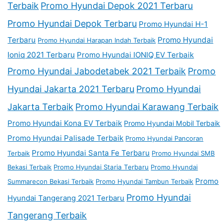
Terbaik
Promo Hyundai Depok 2021 Terbaru
Promo Hyundai Depok Terbaru
Promo Hyundai H-1
Terbaru
Promo Hyundai
Promo Hyundai Harapan Indah Terbaik
Ioniq 2021 Terbaru
Promo Hyundai IONIQ EV Terbaik
Promo Hyundai Jabodetabek 2021 Terbaik
Promo
Hyundai Jakarta 2021 Terbaru
Promo Hyundai
Jakarta Terbaik
Promo Hyundai Karawang Terbaik
Promo Hyundai Kona EV Terbaik
Promo Hyundai Mobil Terbaik
Promo Hyundai Palisade Terbaik
Promo Hyundai Pancoran
Promo Hyundai Santa Fe Terbaru
Terbaik
Promo Hyundai SMB
Bekasi Terbaik
Promo Hyundai Staria Terbaru
Promo Hyundai
Promo
Summarecon Bekasi Terbaik
Promo Hyundai Tambun Terbaik
Promo Hyundai
Hyundai Tangerang 2021 Terbaru
Tangerang Terbaik