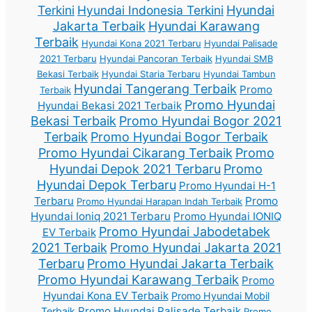
Terkini
Hyundai Indonesia Terkini
Hyundai
Jakarta Terbaik
Hyundai Karawang
Terbaik
Hyundai Kona 2021 Terbaru
Hyundai Palisade
2021 Terbaru
Hyundai Pancoran Terbaik
Hyundai SMB
Bekasi Terbaik
Hyundai Staria Terbaru
Hyundai Tambun
Hyundai Tangerang Terbaik
Promo
Terbaik
Promo Hyundai
Hyundai Bekasi 2021 Terbaik
Bekasi Terbaik
Promo Hyundai Bogor 2021
Terbaik
Promo Hyundai Bogor Terbaik
Promo Hyundai Cikarang Terbaik
Promo
Hyundai Depok 2021 Terbaru
Promo
Hyundai Depok Terbaru
Promo Hyundai H-1
Terbaru
Promo
Promo Hyundai Harapan Indah Terbaik
Hyundai Ioniq 2021 Terbaru
Promo Hyundai IONIQ
Promo Hyundai Jabodetabek
EV Terbaik
2021 Terbaik
Promo Hyundai Jakarta 2021
Terbaru
Promo Hyundai Jakarta Terbaik
Promo Hyundai Karawang Terbaik
Promo
Hyundai Kona EV Terbaik
Promo Hyundai Mobil
Promo Hyundai Palisade Terbaik
Terbaik
Promo