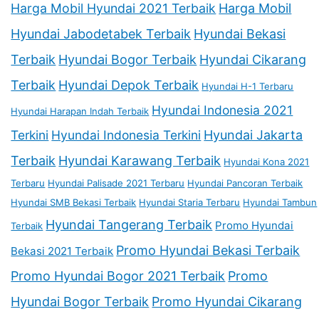
Harga Mobil Hyundai 2021 Terbaik
Harga Mobil
Hyundai Jabodetabek Terbaik
Hyundai Bekasi
Terbaik
Hyundai Bogor Terbaik
Hyundai Cikarang
Terbaik
Hyundai Depok Terbaik
Hyundai H-1 Terbaru
Hyundai Indonesia 2021
Hyundai Harapan Indah Terbaik
Terkini
Hyundai Indonesia Terkini
Hyundai Jakarta
Terbaik
Hyundai Karawang Terbaik
Hyundai Kona 2021
Terbaru
Hyundai Palisade 2021 Terbaru
Hyundai Pancoran Terbaik
Hyundai SMB Bekasi Terbaik
Hyundai Staria Terbaru
Hyundai Tambun
Hyundai Tangerang Terbaik
Promo Hyundai
Terbaik
Promo Hyundai Bekasi Terbaik
Bekasi 2021 Terbaik
Promo Hyundai Bogor 2021 Terbaik
Promo
Hyundai Bogor Terbaik
Promo Hyundai Cikarang