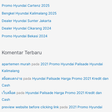
u
Promo Hyundai Cartenz 2025
n
Bengkel Hyundai Kalimalang 2025
t
Dealer Hyundai Sunter Jakarta
u
Dealer Hyundai Cikarang 2024
k
Promo Hyundai Bekasi 2024
:
Komentar Terbaru
apartemen murah
pada
2021 Promo Hyundai Palisade Hyundai
Kalimalang
สล็อตแตกง่าย
pada
Hyundai Palisade Harga Promo 2021 Kredit dan
Cash
เว็บสล็อต
pada
Hyundai Palisade Harga Promo 2021 Kredit dan
Cash
preview website before clicking link
pada
2021 Promo Hyundai