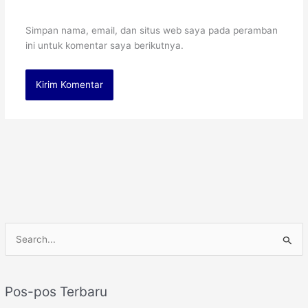
Simpan nama, email, dan situs web saya pada peramban
ini untuk komentar saya berikutnya.
C
a
r
Pos-pos Terbaru
i