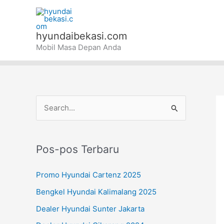
Lewati
ke
konten
hyundaibekasi.com
Mobil Masa Depan Anda
C
a
r
Pos-pos Terbaru
i
u
Promo Hyundai Cartenz 2025
n
Bengkel Hyundai Kalimalang 2025
t
Dealer Hyundai Sunter Jakarta
u