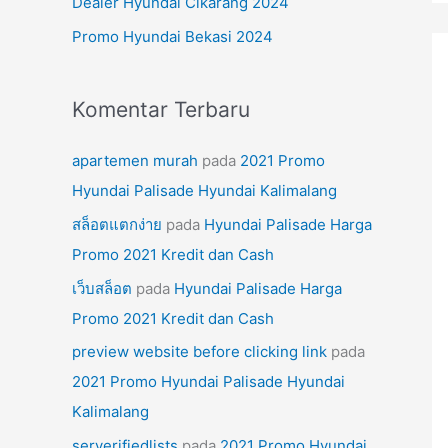
Dealer Hyundai Cikarang 2024
k
Promo Hyundai Bekasi 2024
:
Komentar Terbaru
apartemen murah
pada
2021 Promo
Hyundai Palisade Hyundai Kalimalang
สล็อตแตกง่าย
pada
Hyundai Palisade Harga
Promo 2021 Kredit dan Cash
เว็บสล็อต
pada
Hyundai Palisade Harga
Promo 2021 Kredit dan Cash
preview website before clicking link
pada
2021 Promo Hyundai Palisade Hyundai
Kalimalang
serverifiedlists
pada
2021 Promo Hyundai