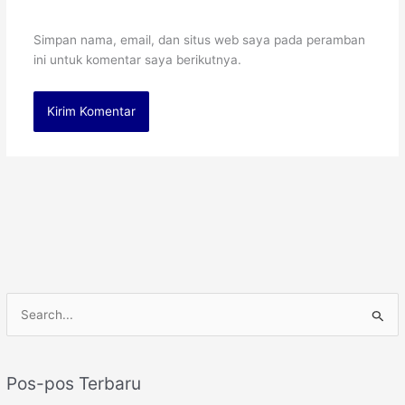
Simpan nama, email, dan situs web saya pada peramban
ini untuk komentar saya berikutnya.
C
a
r
Pos-pos Terbaru
i