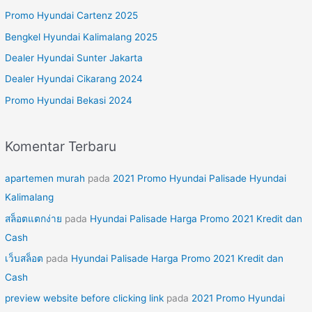
u
Promo Hyundai Cartenz 2025
n
Bengkel Hyundai Kalimalang 2025
t
Dealer Hyundai Sunter Jakarta
u
Dealer Hyundai Cikarang 2024
k
Promo Hyundai Bekasi 2024
:
Komentar Terbaru
apartemen murah
pada
2021 Promo Hyundai Palisade Hyundai
Kalimalang
สล็อตแตกง่าย
pada
Hyundai Palisade Harga Promo 2021 Kredit dan
Cash
เว็บสล็อต
pada
Hyundai Palisade Harga Promo 2021 Kredit dan
Cash
preview website before clicking link
pada
2021 Promo Hyundai